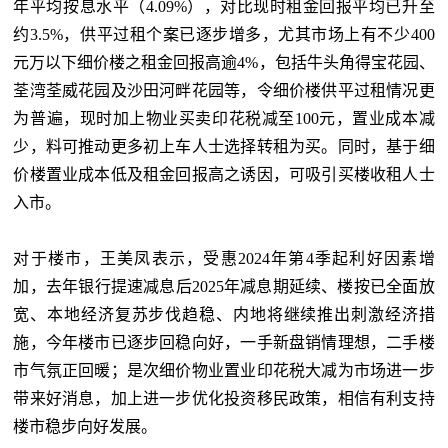
年平均按息水平（4.09%），对比现时租金回报平均已升至
约3.5%，供平过租个案已逐步增多，尤其市场上有不少400
元万以下细价楼之租金回报高逾4%，包括牛头角得宝花园、
荃湾荃威花园及沙田河畔花园等，令细价楼供平过租情况更
为普遍，现时加上物业买卖印花税减至100元，置业成本减
少，料可推动更多初上车人士选择转租为买。同时，基于细
价楼置业成本低及租金回报高之诱因，可吸引买楼收租人士
入市。
对于楼市，王美凤表示，受惠
2024年第4季起利好因素增
加，去年银行提速减息后2025年减息期延续、楼按已全面放
宽、本地经济复苏步伐趋稳、内地将继续推出刺激经济措
施，今年楼市已逐步回稳向好，一手新盘销情理想，二手楼
市气氛正回暖；是次细价物业置业印花税大减为市场进一步
带来好消息，加上进一步优化投资移民政策，相信有利支持
楼市稳步向好发展。