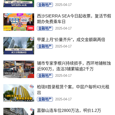
金融地产
2025-04-17
西沙SIERRA SEA今日起收票，复活节假
期办免费乘车日
金融地产
2025-04-17
甲厦上月“价量齐升”，成交金额飙两倍
金融地产
2025-04-17
铺市专家李根兴持续损手，西环地铺帐蚀
近900万，连沽3铺累输逾2千万
金融地产
2025-04-17
柏珑II首录租赁个案，中层户每呎43元租
出
金融地产
2025-04-17
嘉御山连车位2800万沽，呎价1.2万