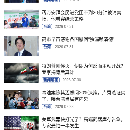
蒋万安拜会民进党团不到20分钟被请离
场，他看穿绿营策略
台湾
2026-07-31
高市早苗感谢各国慰问“独漏赖清德”
台湾
2026-07-31
特朗普刚停火，伊朗为何反而主动开战？
专家揭背后算计
新闻解画
2026-07-30
毒油案陈其迈怒问20%决策，卢秀燕证实
了，曝台湾当局有内鬼
台湾
2026-07-28
美军武器快打光了？高端武器库存告急，
专家最怕一事发生