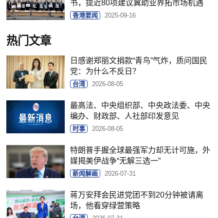
书，提近80项建议冀助业界拓市场机遇
香港要闻
2025-09-16
热门文章
日感谢郑丽文捐款“青鸟”气炸，质问国民
党：为什么不反日？
台湾
2026-08-05
最高法、中央组织部、中央政法委、中央
编办、财政部、人社部印发意见
时事
2026-08-05
特朗普手握全球最强军力却无计可施，外
媒揭美伊战争“无解三选一”
新闻解画
2026-07-31
蒋万安拜会民进党团不到20分钟被请离
场，他看穿绿营策略