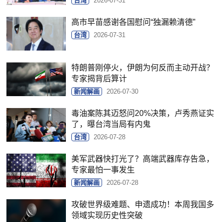
台湾
2026-07-31
高市早苗感谢各国慰问“独漏赖清德”
台湾
2026-07-31
特朗普刚停火，伊朗为何反而主动开战？
专家揭背后算计
新闻解画
2026-07-30
毒油案陈其迈怒问20%决策，卢秀燕证实
了，曝台湾当局有内鬼
台湾
2026-07-28
美军武器快打光了？高端武器库存告急，
专家最怕一事发生
新闻解画
2026-07-28
攻破世界级难题、申遗成功！本周我国多
领域实现历史性突破