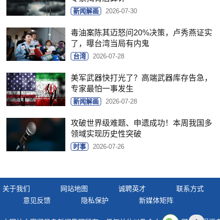
新闻解画
2026-07-30
毒油案陈其迈怒问20%决策，卢秀燕证实
了，曝台湾当局有内鬼
台湾
2026-07-28
美军武器快打光了？高端武器库存告急，
专家最怕一事发生
新闻解画
2026-07-28
攻破世界级难题、申遗成功！本周我国多
领域实现历史性突破
时事
2026-07-26
关于我们
网站地图
诚聘英才
联系方式
意见反馈
隐私保护
新媒体矩阵