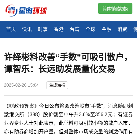
简体/繁體切換
首页
快讯
时事
香港
台湾
全球
金融
消费
许绎彬料改善“手数”可吸引散户，
谭智乐：长远助发展量化交易
2025-02-26 15:04
生成海报
《财政预算案》今日公布将会改善股市“手数”，消息随即刺
激港交所（
388
）股价截至中午升
3.6%
至
356.2
元；有证券
业界专业人士对此表示，此举料可吸引较小额的散户入市，
亦有助券商增加开户量，但对整体市场成交量的刺激作用有