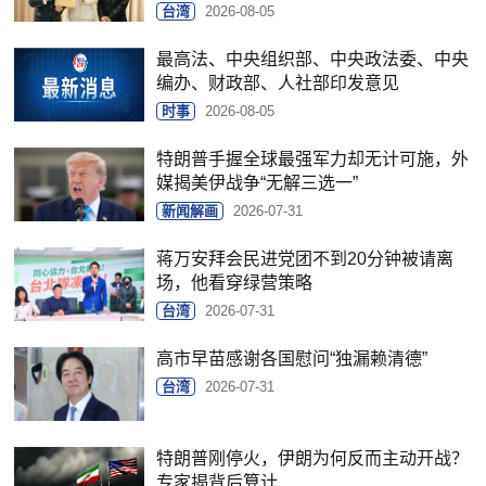
台湾
2026-08-05
最高法、中央组织部、中央政法委、中央
编办、财政部、人社部印发意见
时事
2026-08-05
特朗普手握全球最强军力却无计可施，外
媒揭美伊战争“无解三选一”
新闻解画
2026-07-31
蒋万安拜会民进党团不到20分钟被请离
场，他看穿绿营策略
台湾
2026-07-31
高市早苗感谢各国慰问“独漏赖清德”
台湾
2026-07-31
特朗普刚停火，伊朗为何反而主动开战？
专家揭背后算计