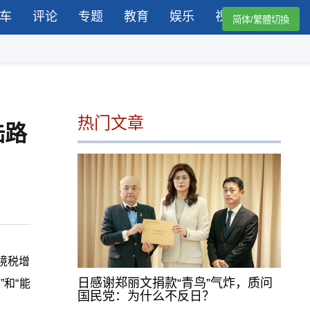
车
评论
专题
教育
娱乐
视频
简体/繁體切換
热门文章
陆路
境税增
日感谢郑丽文捐款“青鸟”气炸，质问
和“能
国民党：为什么不反日？