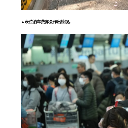
▲表位泊车费亦会作出检视。