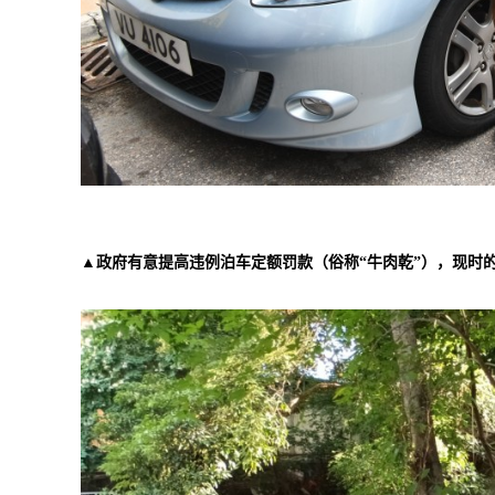
▲政府有意提高违例泊车定额罚款（俗称“牛肉乾”），现时的