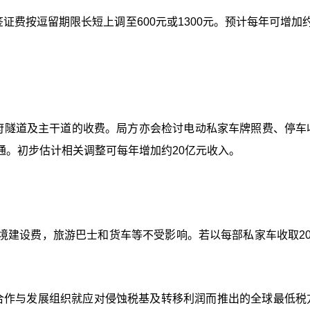
证费按逗留期限长短上调至600元或1300元。预计每年可增加约
政府隧道及主干道的收费。局方亦会检讨电动私家车牌照费、停车
通。初步估计相关调整可每年增加约20亿元收入。
境建设费，旅游巴士和货车等不受影响。若以每部私家车收取20
合作与发展组织就应对侵蚀税基及转移利润而推出的全球最低税