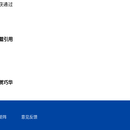
获通过
载引用
贺巧华
矩阵
意见反馈