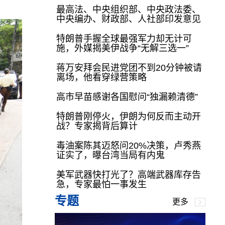
最高法、中央组织部、中央政法委、
中央编办、财政部、人社部印发意见
特朗普手握全球最强军力却无计可
施，外媒揭美伊战争“无解三选一”
蒋万安拜会民进党团不到20分钟被请
离场，他看穿绿营策略
高市早苗感谢各国慰问“独漏赖清德”
特朗普刚停火，伊朗为何反而主动开
战？专家揭背后算计
毒油案陈其迈怒问20%决策，卢秀燕
证实了，曝台湾当局有内鬼
美军武器快打光了？高端武器库存告
急，专家最怕一事发生
专题
更多