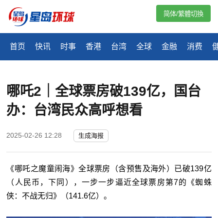
简体/繁體切換
首页
快讯
时事
香港
台湾
全球
金融
消费
哪吒2｜全球票房破139亿，国台
办：台湾民众高呼想看
2025-02-26 12:28
生成海报
《哪吒之魔童闹海》全球票房（含预售及海外）已破139亿
（人民币，下同），一步一步逼近全球票房第7的《蜘蛛
侠：不战无归》（141.6亿）。