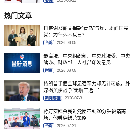
要闻
2025-08-12
热门文章
日感谢郑丽文捐款“青鸟”气炸，质问国民
党：为什么不反日？
台湾
2026-08-05
最高法、中央组织部、中央政法委、中央
编办、财政部、人社部印发意见
时事
2026-08-05
特朗普手握全球最强军力却无计可施，外
媒揭美伊战争“无解三选一”
新闻解画
2026-07-31
蒋万安拜会民进党团不到20分钟被请离
场，他看穿绿营策略
台湾
2026-07-31