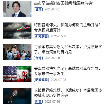
高市早苗感谢各国慰问“独漏赖清德”
台湾
2026-07-31
特朗普刚停火，伊朗为何反而主动开战？
专家揭背后算计
新闻解画
2026-07-30
毒油案陈其迈怒问20%决策，卢秀燕证实
了，曝台湾当局有内鬼
台湾
2026-07-28
美军武器快打光了？高端武器库存告急，
专家最怕一事发生
新闻解画
2026-07-28
攻破世界级难题、申遗成功！本周我国多
领域实现历史性突破
时事
2026-07-26