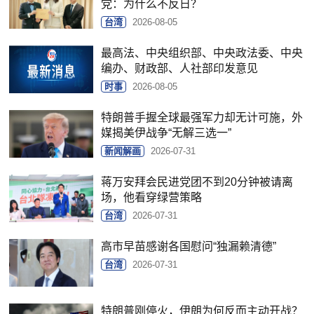
党：为什么不反日？
台湾
2026-08-05
最高法、中央组织部、中央政法委、中央
编办、财政部、人社部印发意见
时事
2026-08-05
特朗普手握全球最强军力却无计可施，外
媒揭美伊战争“无解三选一”
新闻解画
2026-07-31
蒋万安拜会民进党团不到20分钟被请离
场，他看穿绿营策略
台湾
2026-07-31
高市早苗感谢各国慰问“独漏赖清德”
台湾
2026-07-31
特朗普刚停火，伊朗为何反而主动开战？