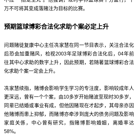
万不可将其变成落赌注为目标的比赛。
预期篮球博彩合法化求助个案必定上升
问题赌徒复康中心主任冼家慧在同一节目表示，关注合法化
后恐会加重赌风，检视2003年足球博彩合法化后，04年前
往其中心求助的数字上升，因此预期，若随著篮球博彩合法
化求助个案一定会上升。
冼家慧续指，赌博会影响学生学习的专注度，影响较成年人
更深远，曾有一个个案，由10多岁开始赌波至现时30多岁，
同辈已结婚或事业有成，但他因赌现在才起步，其母亲亦因
他赌博而患上抑郁，而赌博亦牵涉到庞大的债务问题及影响
家庭关係，中心曾有研究，指赌博影响婚姻，离婚率达
58%。