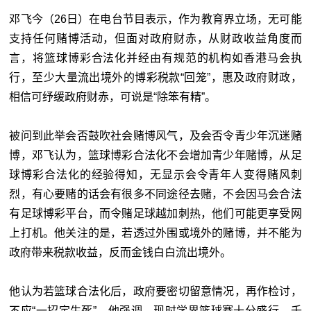
邓飞今（26日）在电台节目表示，作为教育界立场，无可能
支持任何赌博活动，但面对政府财赤，从财政收益角度而
言，将篮球博彩合法化并经由有规范的机构如香港马会执
行，至少大量流出境外的博彩税款“回笼”，惠及政府财政，
相信可纾缓政府财赤，可说是“除笨有精”。
被问到此举会否鼓吹社会赌博风气，及会否令青少年沉迷赌
博，邓飞认为，篮球博彩合法化不会增加青少年赌博，从足
球博彩合法化的经验得知，无显示会令青年人变得赌风刺
烈，有心要赌的话会有很多不同途径去赌，不会因马会合法
有足球博彩平台，而令赌足球越加刺热，他们可能更享受网
上打机。他关注的是，若透过外围或境外的赌博，并不能为
政府带来税款收益，反而金钱白白流出境外。
他认为若篮球合法化后，政府要密切留意情况，再作检讨，
不应“一招定生死”。他强调，现时学界篮球赛十分盛行，千