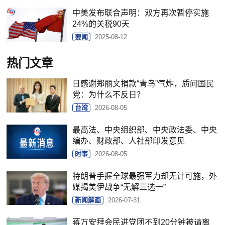
中美发布联合声明：双方再次暂停实施
24%的关税90天
要闻
2025-08-12
热门文章
日感谢郑丽文捐款“青鸟”气炸，质问国民
党：为什么不反日？
台湾
2026-08-05
最高法、中央组织部、中央政法委、中央
编办、财政部、人社部印发意见
时事
2026-08-05
特朗普手握全球最强军力却无计可施，外
媒揭美伊战争“无解三选一”
新闻解画
2026-07-31
蒋万安拜会民进党团不到20分钟被请离