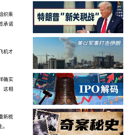
组织乘
签承诺
飞机才
样确实
，这相
重新梳
生。