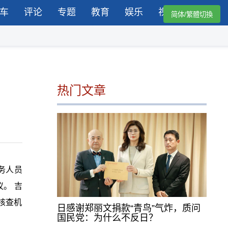
车
评论
专题
教育
娱乐
视频
简体/繁體切換
热门文章
务人员
。 吉
核查机
日感谢郑丽文捐款“青鸟”气炸，质问
国民党：为什么不反日？