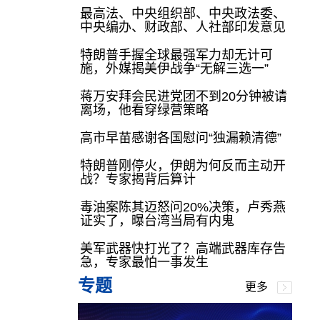
最高法、中央组织部、中央政法委、
中央编办、财政部、人社部印发意见
特朗普手握全球最强军力却无计可
施，外媒揭美伊战争“无解三选一”
蒋万安拜会民进党团不到20分钟被请
离场，他看穿绿营策略
高市早苗感谢各国慰问“独漏赖清德”
特朗普刚停火，伊朗为何反而主动开
战？专家揭背后算计
毒油案陈其迈怒问20%决策，卢秀燕
证实了，曝台湾当局有内鬼
美军武器快打光了？高端武器库存告
急，专家最怕一事发生
专题
更多