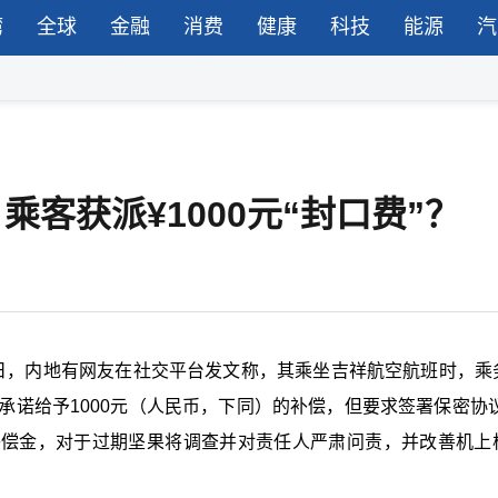
湾
全球
金融
消费
健康
科技
能源
汽
乘客获派¥1000元“封口费”？
24日，内地有网友在社交平台发文称，其乘坐吉祥航空航班时，乘
承诺给予1000元（人民币，下同）的补偿，但要求签署保密协议
补偿金，对于过期坚果将调查并对责任人严肃问责，并改善机上