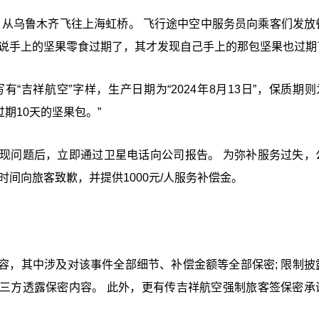
班，从乌鲁木齐飞往上海虹桥。 飞行途中空中服务员向乘客们发放
客说手上的坚果零食过期了，其才发现自己手上的那包坚果也过期
吉祥航空”字样，生产日期为“2024年8月13日”，保质期则为
期10天的坚果包。”
现问题后，立即通过卫星电话向公司报告。 为弥补服务过失，
间向旅客致歉，并提供1000元/人服务补偿金。
容，其中涉及对该事件全部细节、补偿金额等全部保密; 限制披
三方透露保密内容。 此外，更有传吉祥航空强制旅客签保密承