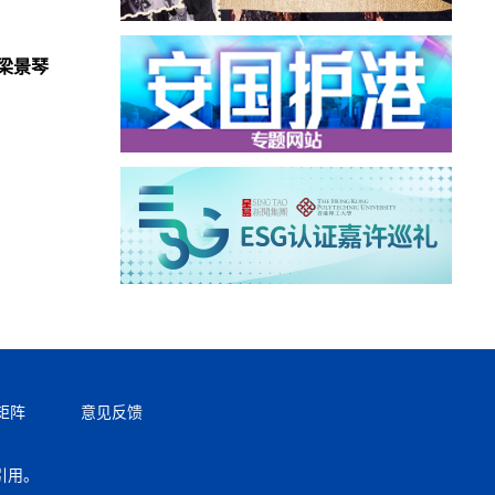
梁景琴
矩阵
意见反馈
引用。
返回顶部