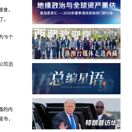
餐食，
了。
“6个
公司迅
露的内
诺书，