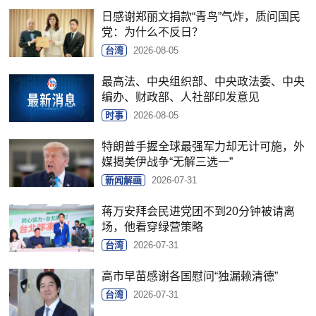
日感谢郑丽文捐款“青鸟”气炸，质问国民
党：为什么不反日？
台湾
2026-08-05
最高法、中央组织部、中央政法委、中央
编办、财政部、人社部印发意见
时事
2026-08-05
特朗普手握全球最强军力却无计可施，外
媒揭美伊战争“无解三选一”
新闻解画
2026-07-31
蒋万安拜会民进党团不到20分钟被请离
场，他看穿绿营策略
台湾
2026-07-31
高市早苗感谢各国慰问“独漏赖清德”
台湾
2026-07-31