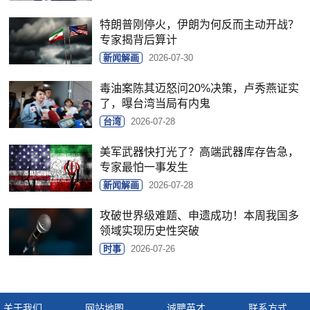
特朗普刚停火，伊朗为何反而主动开战？
专家揭背后算计
新闻解画
2026-07-30
毒油案陈其迈怒问20%决策，卢秀燕证实
了，曝台湾当局有内鬼
台湾
2026-07-28
美军武器快打光了？高端武器库存告急，
专家最怕一事发生
新闻解画
2026-07-28
攻破世界级难题、申遗成功！本周我国多
领域实现历史性突破
时事
2026-07-26
关于我们
网站地图
诚聘英才
联系方式