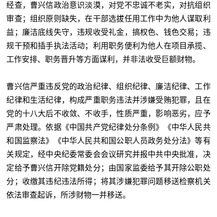
经查，曹兴信政治意识淡漠，对党不忠诚不老实，对抗组织
审查；组织原则缺失，在干部选拔任用工作中为他人谋取利
益；廉洁底线失守，违规收受礼金，搞权色、钱色交易；违
规干预和插手执法活动；利用职务便利为他人在项目承揽、
工作安排、职务晋升等方面谋利，并非法收受巨额财物。
曹兴信严重违反党的政治纪律、组织纪律、廉洁纪律、工作
纪律和生活纪律，构成严重职务违法并涉嫌受贿犯罪，且在
党的十八大后不收敛、不收手，性质严重，影响恶劣，应予
严肃处理。依据《中国共产党纪律处分条例》《中华人民共
和国监察法》《中华人民共和国公职人员政务处分法》等有
关规定，经中央纪委常委会会议研究并报中共中央批准，决
定给予曹兴信开除党籍处分；由国家监委给予其开除公职处
分；收缴其违纪违法所得；将其涉嫌犯罪问题移送检察机关
依法审查起诉，所涉财物一并移送。