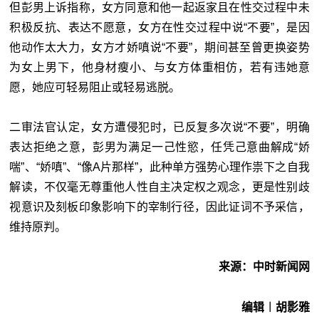
但彭男上诉指称，女方同意和他一起返家且在性交过程中未
积极反抗、表达不愿意，女方在性交过程中说“不要”，是因
他动作太大力，女方才娇嗔说“不要”，期间甚至曾更换姿势
为女上男下，他身材瘦小、与女方体重相仿，若有违她意
愿，她应可轻易阻止或轻易逃脱。
二审法官认定，女方遭侵犯时，已反复多次说“不要”，明确
表达拒绝之意，彭男为满足一己性慾，任凭己意曲解成“娇
喘”、“娇嗔”、“像A片那样”，此种单方强势心理作祟下之自我
解读，不仅毫无尊重他人性自主决定权之观念，更是性别歧
视意识及刻板印象影响下的宰制行径，因此证词不予采信，
维持原判。
来源：中时新闻网
编辑︱胡影雅