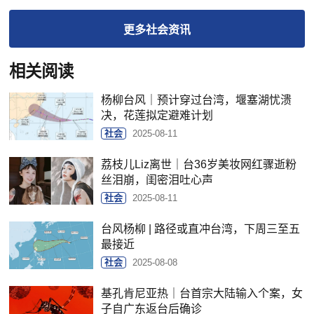
更多
社会
资讯
相关阅读
杨柳台风｜预计穿过台湾，堰塞湖忧溃
决，花莲拟定避难计划
社会
2025-08-11
荔枝儿Liz离世｜台36岁美妆网红骤逝粉
丝泪崩，闺密泪吐心声
社会
2025-08-11
台风杨柳 | 路径或直冲台湾，下周三至五
最接近
社会
2025-08-08
基孔肯尼亚热｜台首宗大陆输入个案，女
子自广东返台后确诊