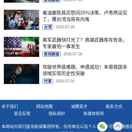
毒油案陈其迈怒问20%决策，卢秀燕证实
了，曝台湾当局有内鬼
台湾
2026-07-28
美军武器快打光了？高端武器库存告急，
专家最怕一事发生
新闻解画
2026-07-28
攻破世界级难题、申遗成功！本周我国多
领域实现历史性突破
时事
2026-07-26
关于我们
网站地图
诚聘英才
联系方式
意见反馈
隐私保护
新媒体矩阵
本网站内容归星岛新闻集团所有，任何单位以及个人未经许可，不得擅