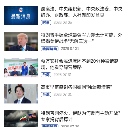
最高法、中央组织部、中央政法委、中央
编办、财政部、人社部印发意见
时事
2026-08-05
特朗普手握全球最强军力却无计可施，外
媒揭美伊战争“无解三选一”
新闻解画
2026-07-31
蒋万安拜会民进党团不到20分钟被请离
场，他看穿绿营策略
台湾
2026-07-31
高市早苗感谢各国慰问“独漏赖清德”
台湾
2026-07-31
特朗普刚停火，伊朗为何反而主动开战？
专家揭背后算计
新闻解画
2026-07-30