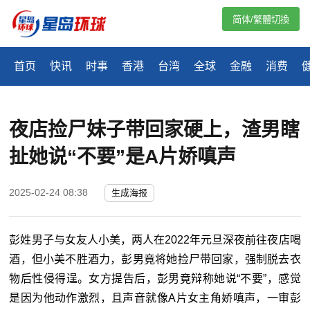
简体/繁體切換
首页
快讯
时事
香港
台湾
全球
金融
消费
夜店捡尸妹子带回家硬上，渣男瞎
扯她说“不要”是A片娇嗔声
2025-02-24 08:38
生成海报
彭姓男子与女友人小美，两人在2022年元旦深夜前往夜店喝
酒，但小美不胜酒力，彭男竟将她捡尸带回家，强制脱去衣
物后性侵得逞。女方提告后，彭男竟辩称她说“不要”，感觉
是因为他动作激烈，且声音就像A片女主角娇嗔声，一审彭