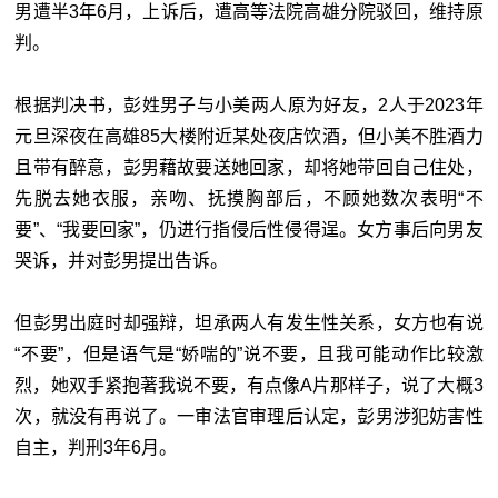
男遭半3年6月，上诉后，遭高等法院高雄分院驳回，维持原
判。
根据判决书，彭姓男子与小美两人原为好友，2人于2023年
元旦深夜在高雄85大楼附近某处夜店饮酒，但小美不胜酒力
且带有醉意，彭男藉故要送她回家，却将她带回自己住处，
先脱去她衣服，亲吻、抚摸胸部后，不顾她数次表明“不
要”、“我要回家”，仍进行指侵后性侵得逞。女方事后向男友
哭诉，并对彭男提出告诉。
但彭男出庭时却强辩，坦承两人有发生性关系，女方也有说
“不要”，但是语气是“娇喘的”说不要，且我可能动作比较激
烈，她双手紧抱著我说不要，有点像A片那样子，说了大概3
次，就没有再说了。一审法官审理后认定，彭男涉犯妨害性
自主，判刑3年6月。