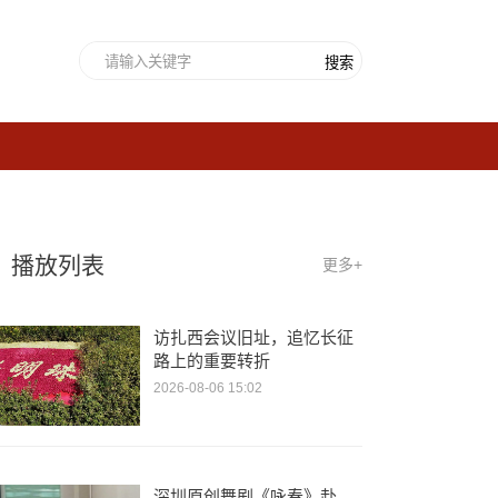
搜索
播放列表
更多+
访扎西会议旧址，追忆长征
路上的重要转折
2026-08-06 15:02
深圳原创舞剧《咏春》赴