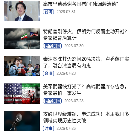
高市早苗感谢各国慰问“独漏赖清德”
台湾
2026-07-31
特朗普刚停火，伊朗为何反而主动开战？
专家揭背后算计
新闻解画
2026-07-30
毒油案陈其迈怒问20%决策，卢秀燕证实
了，曝台湾当局有内鬼
台湾
2026-07-28
美军武器快打光了？高端武器库存告急，
专家最怕一事发生
新闻解画
2026-07-28
攻破世界级难题、申遗成功！本周我国多
领域实现历史性突破
时事
2026-07-26