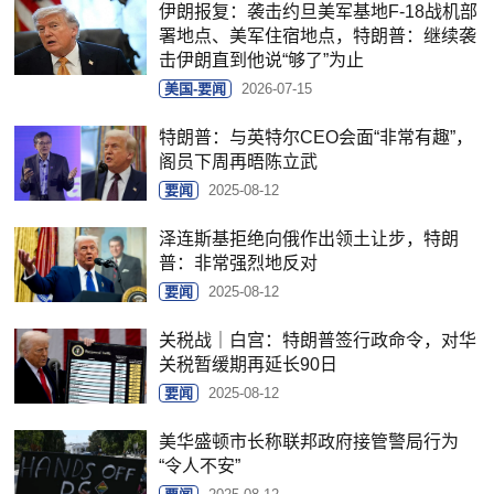
伊朗报复：袭击约旦美军基地F-18战机部
署地点、美军住宿地点，特朗普：继续袭
击伊朗直到他说“够了”为止
美国-要闻
2026-07-15
特朗普：与英特尔CEO会面“非常有趣”，
阁员下周再晤陈立武
要闻
2025-08-12
泽连斯基拒绝向俄作出领土让步，特朗
普：非常强烈地反对
要闻
2025-08-12
关税战｜白宫：特朗普签行政命令，对华
关税暂缓期再延长90日
要闻
2025-08-12
美华盛顿市长称联邦政府接管警局行为
“令人不安”