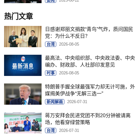
要闻
2025-08-12
热门文章
日感谢郑丽文捐款“青鸟”气炸，质问国民
党：为什么不反日？
台湾
2026-08-05
最高法、中央组织部、中央政法委、中央
编办、财政部、人社部印发意见
时事
2026-08-05
特朗普手握全球最强军力却无计可施，外
媒揭美伊战争“无解三选一”
新闻解画
2026-07-31
蒋万安拜会民进党团不到20分钟被请离
场，他看穿绿营策略
台湾
2026-07-31