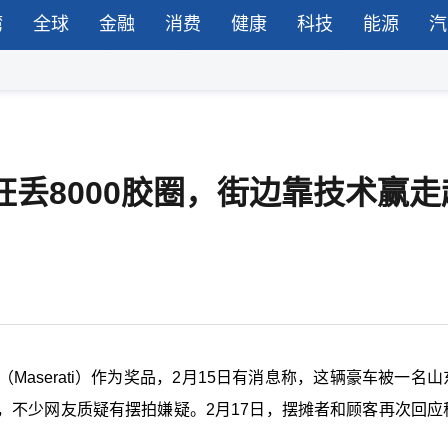
湾
全球
金融
消费
健康
科技
能源
汽
狂丢8000胶圈，街边靠技术赢走
aserati）作为奖品，2月15日有消息称，这辆豪车被一名山
，不少网友质疑有摆拍嫌疑。2月17日，摆摊者和顾客再次回应