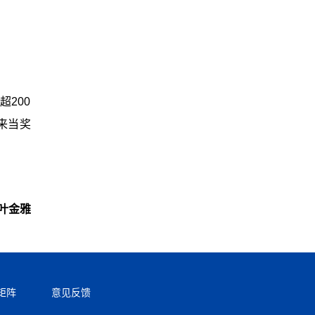
200
来当奖
叶金雅
矩阵
意见反馈