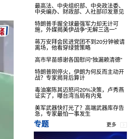
最高法、中央组织部、中央政法委、
中央编办、财政部、人社部印发意见
特朗普手握全球最强军力却无计可
施，外媒揭美伊战争“无解三选一”
蒋万安拜会民进党团不到20分钟被请
离场，他看穿绿营策略
高市早苗感谢各国慰问“独漏赖清德”
特朗普刚停火，伊朗为何反而主动开
战？专家揭背后算计
毒油案陈其迈怒问20%决策，卢秀燕
证实了，曝台湾当局有内鬼
美军武器快打光了？高端武器库存告
急，专家最怕一事发生
专题
更多