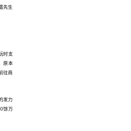
葛先生
玩时支
，原本
前往商
的发力
0馀万