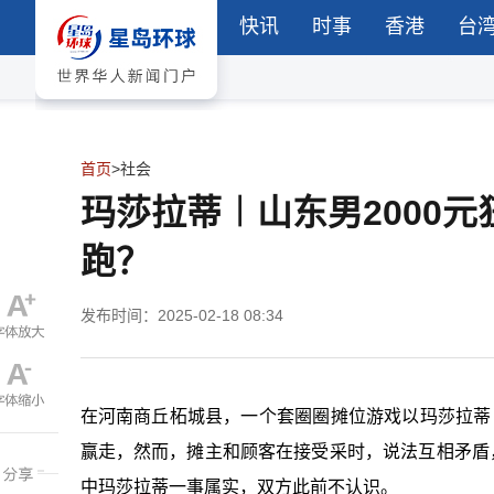
快讯
时事
香港
台
首页
>
社会
玛莎拉蒂︱山东男2000元
跑？
发布时间：2025-02-18 08:34
在河南商丘柘城县，一个套圈圈摊位游戏以玛莎拉蒂（M
赢走，然而，摊主和顾客在接受采时，说法互相矛盾
中玛莎拉蒂一事属实，双方此前不认识。