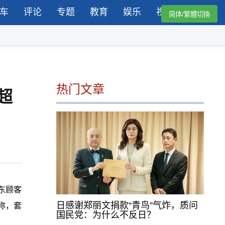
车
评论
专题
教育
娱乐
视频
简体/繁體切換
热门文章
超
东顾客
日感谢郑丽文捐款“青鸟”气炸，质问
称，套
国民党：为什么不反日？