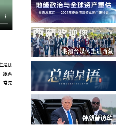
生是朋
。跟两
。常先