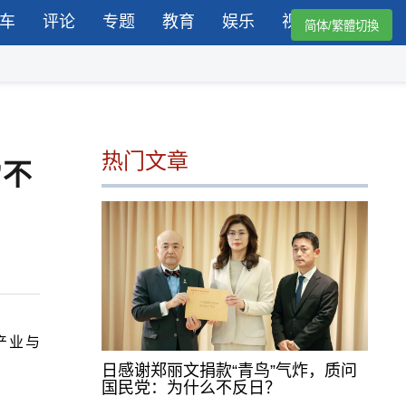
车
评论
专题
教育
娱乐
视频
简体/繁體切換
热门文章
”不
产业与
日感谢郑丽文捐款“青鸟”气炸，质问
国民党：为什么不反日？