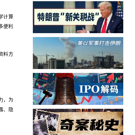
学计算
多便利
资料方
力，为
露、隐