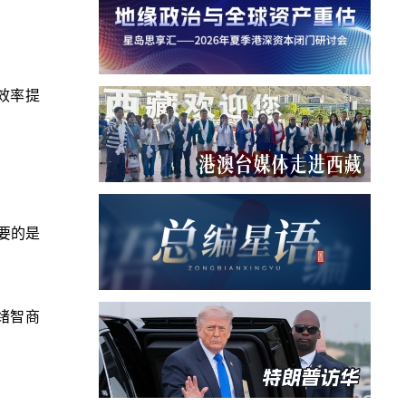
效率提
要的是
绪智商