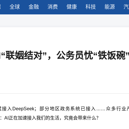
湾
全球
金融
消费
健康
科技
能源
汽
AI“联姻结对”，公务员忧“铁饭碗
试接入
DeepSeek
；部分地区政务系统已接入
……
众多行业
：
AI
正在加速接入我们的生活，究竟会带来什么？