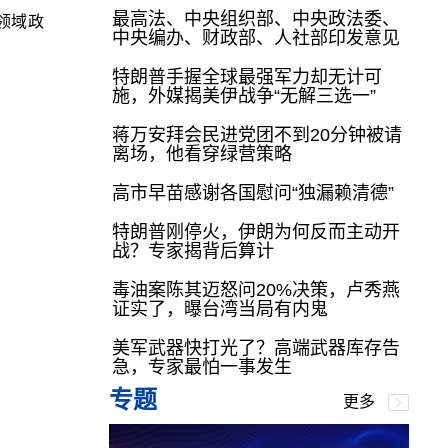
最高法、中央组织部、中央政法委、
种领域政
中央编办、财政部、人社部印发意见
特朗普手握全球最强军力却无计可
施，外媒揭美伊战争“无解三选一”
蒋万安拜会民进党团不到20分钟被请
离场，他看穿绿营策略
高市早苗感谢各国慰问“独漏赖清德”
特朗普刚停火，伊朗为何反而主动开
战？专家揭背后算计
毒油案陈其迈怒问20%决策，卢秀燕
证实了，曝台湾当局有内鬼
美军武器快打光了？高端武器库存告
急，专家最怕一事发生
专题
更多