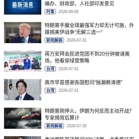
编办、财政部、人社部印发意见
时事
2026-08-05
特朗普手握全球最强军力却无计可施，外
媒揭美伊战争“无解三选一”
新闻解画
2026-07-31
蒋万安拜会民进党团不到20分钟被请离
场，他看穿绿营策略
台湾
2026-07-31
高市早苗感谢各国慰问“独漏赖清德”
台湾
2026-07-31
特朗普刚停火，伊朗为何反而主动开战？
专家揭背后算计
新闻解画
2026-07-30