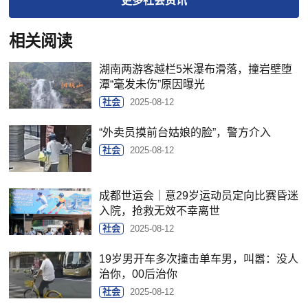
更多
社会
资讯
相关阅读
湖南两游客越栏5米瀑布滑落，撞岩壁堕
潭“毫发未伤”原因曝光
社会
2025-08-12
“外卖员摸前台姑娘的脸”，警方介入
社会
2025-08-12
成都世运会｜意29岁运动员定向比赛昏迷
入院，抢救无效不幸离世
社会
2025-08-12
19岁男开车多次撞击单车男，叫嚣：没人
治你，00后治你
社会
2025-08-12