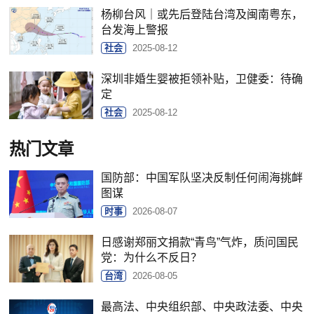
杨柳台风｜或先后登陆台湾及闽南粤东，
台发海上警报
社会
2025-08-12
深圳非婚生婴被拒领补贴，卫健委：待确
定
社会
2025-08-12
热门文章
国防部：中国军队坚决反制任何闹海挑衅
图谋
时事
2026-08-07
日感谢郑丽文捐款“青鸟”气炸，质问国民
党：为什么不反日？
台湾
2026-08-05
最高法、中央组织部、中央政法委、中央