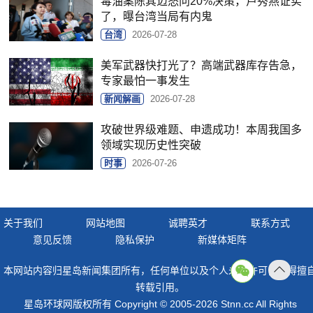
毒油案陈其迈怒问20%决策，卢秀燕证实
了，曝台湾当局有内鬼
台湾
2026-07-28
美军武器快打光了？高端武器库存告急，
专家最怕一事发生
新闻解画
2026-07-28
攻破世界级难题、申遗成功！本周我国多
领域实现历史性突破
时事
2026-07-26
关于我们
网站地图
诚聘英才
联系方式
意见反馈
隐私保护
新媒体矩阵
本网站内容归星岛新闻集团所有，任何单位以及个人未经许可，不得擅
返回
转载引用。
顶部
星岛环球网版权所有 Copyright © 2005-2026 Stnn.cc All Rights