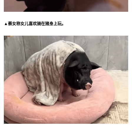
▲蔡女称女儿喜欢骑在猪身上玩。