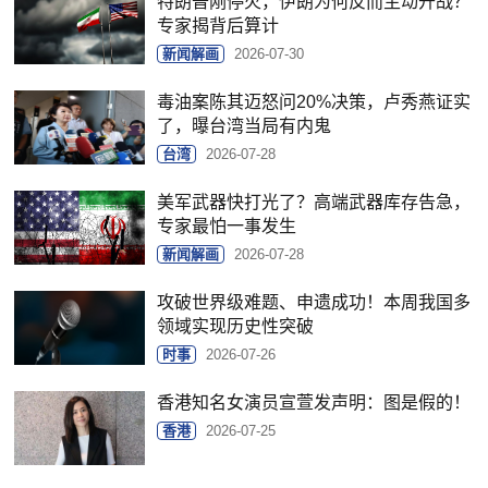
特朗普刚停火，伊朗为何反而主动开战？
专家揭背后算计
新闻解画
2026-07-30
毒油案陈其迈怒问20%决策，卢秀燕证实
了，曝台湾当局有内鬼
台湾
2026-07-28
美军武器快打光了？高端武器库存告急，
专家最怕一事发生
新闻解画
2026-07-28
攻破世界级难题、申遗成功！本周我国多
领域实现历史性突破
时事
2026-07-26
香港知名女演员宣萱发声明：图是假的！
香港
2026-07-25