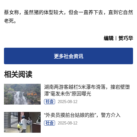
蔡女称，虽然猪的体型较大，但会一直养下去，直到它自然
老死。
编辑︱贺巧华
更多
社会
资讯
相关阅读
湖南两游客越栏5米瀑布滑落，撞岩壁堕
潭“毫发未伤”原因曝光
社会
2025-08-12
“外卖员摸前台姑娘的脸”，警方介入
社会
2025-08-12