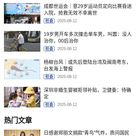
成都世运会｜意29岁运动员定向比赛昏迷
入院，抢救无效不幸离世
社会
2025-08-12
19岁男开车多次撞击单车男，叫嚣：没人
治你，00后治你
社会
2025-08-12
杨柳台风｜或先后登陆台湾及闽南粤东，
台发海上警报
社会
2025-08-12
深圳非婚生婴被拒领补贴，卫健委：待确
定
社会
2025-08-12
热门文章
日感谢郑丽文捐款“青鸟”气炸，质问国民