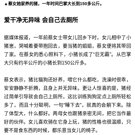
▲蔡女她家养的猪，一年时间巴掌大长到150多公斤。
爱干净无异味 会自己去厕所
据媒体报道，一年前蔡女士带女儿回乡下时，女儿相中了小
猪崽，哭喊着要带抱回去，要当猪的姐姐，蔡女便将其带回
了家。在蔡女的悉心照料下，小猪长成了“巨无霸”。从巴掌
大只有约半公斤的小猪长到150公斤多。
蔡女表示，猪比猫狗还好养，喂它什么都吃，洗澡时很乖，
安安静静不折腾，且身上并无异味。更让人惊喜的是，猪经
过简单引导就会自己上厕所，这比训练狗狗定点上厕所轻松
多了，而且十分聪明，一句“睡下去”，就真的会躺下来。除
了体型大，什么都好。两母女也跟猪亲密无间，把它当作最
好的伙伴。女儿喜欢骑在它身上玩，猪的性格也很温顺，只
要不是食东西的时候，都乐意当女儿的椅子。