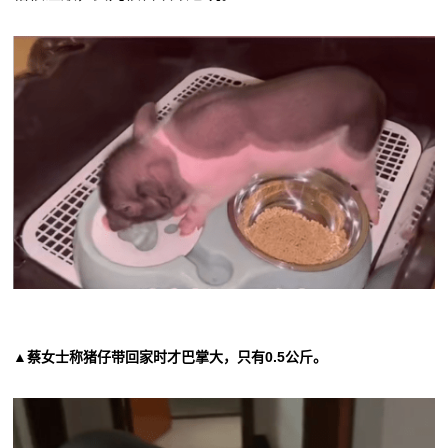
▲蔡女士称猪仔带回家时才巴掌大，只有0.5公斤。