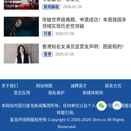
新闻解画
2026-07-28
攻破世界级难题、申遗成功！本周我国多
领域实现历史性突破
时事
2026-07-26
香港知名女演员宣萱发声明：图是假的！
香港
2026-07-25
关于我们
网站地图
诚聘英才
联系方式
意见反馈
隐私保护
新媒体矩阵
本网站内容归星岛新闻集团所有，任何单位以及个人未经许可，不得擅
返回
转载引用。
顶部
星岛环球网版权所有 Copyright © 2005-2026 Stnn.cc All Rights
Reserved.