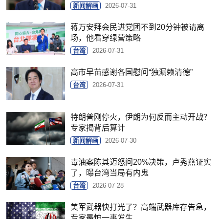
新闻解画
2026-07-31
蒋万安拜会民进党团不到20分钟被请离
场，他看穿绿营策略
台湾
2026-07-31
高市早苗感谢各国慰问“独漏赖清德”
台湾
2026-07-31
特朗普刚停火，伊朗为何反而主动开战？
专家揭背后算计
新闻解画
2026-07-30
毒油案陈其迈怒问20%决策，卢秀燕证实
了，曝台湾当局有内鬼
台湾
2026-07-28
美军武器快打光了？高端武器库存告急，
专家最怕一事发生