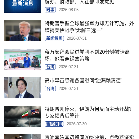
编办、财政部、人社部印发意见
时事
2026-08-05
特朗普手握全球最强军力却无计可施，外
媒揭美伊战争“无解三选一”
新闻解画
2026-07-31
蒋万安拜会民进党团不到20分钟被请离
场，他看穿绿营策略
台湾
2026-07-31
高市早苗感谢各国慰问“独漏赖清德”
台湾
2026-07-31
特朗普刚停火，伊朗为何反而主动开战？
专家揭背后算计
新闻解画
2026-07-30
毒油案陈其迈怒问20%决策，卢秀燕证实