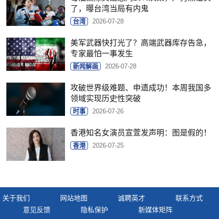
了，曝台湾当局有内鬼
台湾
2026-07-28
美军武器快打光了？高端武器库存告急，
专家最怕一事发生
新闻解画
2026-07-28
攻破世界级难题、申遗成功！本周我国多
领域实现历史性突破
时事
2026-07-26
香港知名女演员宣萱发声明：图是假的！
香港
2026-07-25
关于我们
网站地图
诚聘英才
联系方式
意见反馈
隐私保护
新媒体矩阵