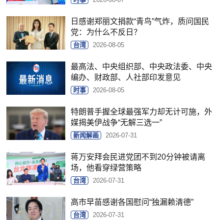
日感谢郑丽文捐款“青鸟”气炸，质问国民
党：为什么不反日？
台湾
2026-08-05
最高法、中央组织部、中央政法委、中央
编办、财政部、人社部印发意见
时事
2026-08-05
特朗普手握全球最强军力却无计可施，外
媒揭美伊战争“无解三选一”
新闻解画
2026-07-31
蒋万安拜会民进党团不到20分钟被请离
场，他看穿绿营策略
台湾
2026-07-31
高市早苗感谢各国慰问“独漏赖清德”
台湾
2026-07-31