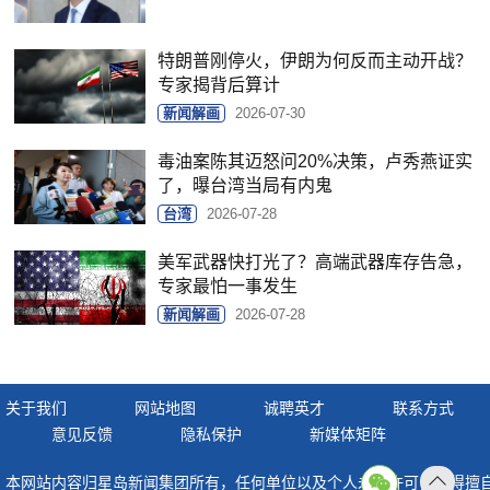
特朗普刚停火，伊朗为何反而主动开战？
专家揭背后算计
新闻解画
2026-07-30
毒油案陈其迈怒问20%决策，卢秀燕证实
了，曝台湾当局有内鬼
台湾
2026-07-28
美军武器快打光了？高端武器库存告急，
专家最怕一事发生
新闻解画
2026-07-28
关于我们
网站地图
诚聘英才
联系方式
意见反馈
隐私保护
新媒体矩阵
本网站内容归星岛新闻集团所有，任何单位以及个人未经许可，不得擅