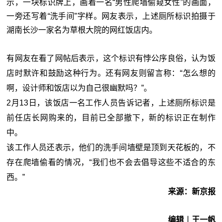
示，一块标识牌上，画着一名“男性爬墙偷窥女性”的画面，
一旁还写着“洗手间”字样。网友表示，上述厕所标识拍摄于
湖南长沙一家名为草根大院的网红饭店内。
有网友在看了网帖后表示，这个标识有悖公序良俗，认为饭
店时默许和鼓励这种行为。还有网友则留言称：“怎么想的
啊，设计师和饭店以为自己很幽默吗？”。
2月13日，该饭店一名工作人员告诉记者，上述厕所标识是
前任店长网购来的，目前已全部撤下，新的标识正在制作
中。
该工作人员还表示，他们的洗手间墙壁是顶到天花板的，不
存在爬墙偷看的情况，“我们也不会去倡导这些不适合的东
西。”
来源：新京报
编辑︱王一帆