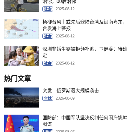
治你，00后治你
社会
2025-08-12
杨柳台风｜或先后登陆台湾及闽南粤东，
台发海上警报
社会
2025-08-12
深圳非婚生婴被拒领补贴，卫健委：待确
定
社会
2025-08-12
热门文章
突发！俄罗斯遭大规模袭击
全球
2026-08-09
国防部：中国军队坚决反制任何闹海挑衅
图谋
时事
2026-08-07