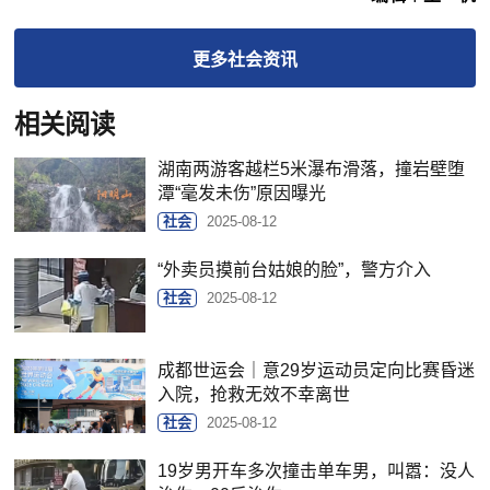
更多
社会
资讯
相关阅读
湖南两游客越栏5米瀑布滑落，撞岩壁堕
潭“毫发未伤”原因曝光
社会
2025-08-12
“外卖员摸前台姑娘的脸”，警方介入
社会
2025-08-12
成都世运会｜意29岁运动员定向比赛昏迷
入院，抢救无效不幸离世
社会
2025-08-12
19岁男开车多次撞击单车男，叫嚣：没人