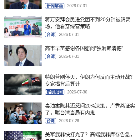
新闻解画
2026-07-31
蒋万安拜会民进党团不到20分钟被请离
场，他看穿绿营策略
台湾
2026-07-31
高市早苗感谢各国慰问“独漏赖清德”
台湾
2026-07-31
特朗普刚停火，伊朗为何反而主动开战？
专家揭背后算计
新闻解画
2026-07-30
毒油案陈其迈怒问20%决策，卢秀燕证实
了，曝台湾当局有内鬼
台湾
2026-07-28
美军武器快打光了？高端武器库存告急，