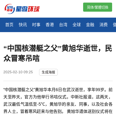
简体/繁體切換
首页
快讯
时事
香港
台湾
全球
金融
消费
“中国核潜艇之父”黄旭华逝世，民
众冒寒吊唁
2025-02-10 09:25
生成海报
“中国核潜艇之父”黄旭华本月6日在武汉逝世，享年99岁。前
天至昨天，官方为他举行吊唁仪式。中新社报道，这两天，
武汉最低气温低至-5℃，黄旭华的亲友、同事，以及社会各
界人士，冒着寒风赶来与他告别。 黄旭华遗体送别仪式将在