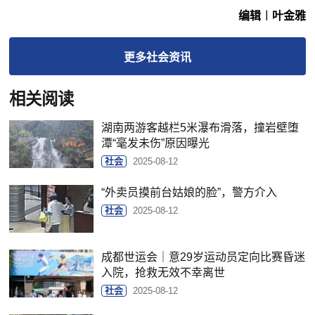
编辑︱叶金雅
更多
社会
资讯
相关阅读
湖南两游客越栏5米瀑布滑落，撞岩壁堕
潭“毫发未伤”原因曝光
社会
2025-08-12
“外卖员摸前台姑娘的脸”，警方介入
社会
2025-08-12
成都世运会｜意29岁运动员定向比赛昏迷
入院，抢救无效不幸离世
社会
2025-08-12