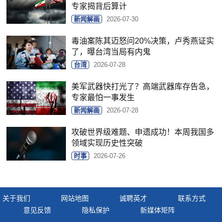
专家揭背后算计
新闻解画
2026-07-30
毒油案陈其迈怒问20%决策，卢秀燕证实
了，曝台湾当局有内鬼
台湾
2026-07-28
美军武器快打光了？高端武器库存告急，
专家最怕一事发生
新闻解画
2026-07-28
攻破世界级难题、申遗成功！本周我国多
领域实现历史性突破
时事
2026-07-26
关于我们
网站地图
诚聘英才
联系方式
意见反馈
隐私保护
新媒体矩阵