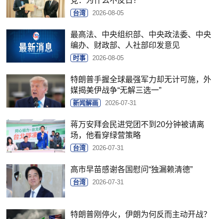
党：为什么不反日？
台湾
2026-08-05
最高法、中央组织部、中央政法委、中央
编办、财政部、人社部印发意见
时事
2026-08-05
特朗普手握全球最强军力却无计可施，外
媒揭美伊战争“无解三选一”
新闻解画
2026-07-31
蒋万安拜会民进党团不到20分钟被请离
场，他看穿绿营策略
台湾
2026-07-31
高市早苗感谢各国慰问“独漏赖清德”
台湾
2026-07-31
特朗普刚停火，伊朗为何反而主动开战？