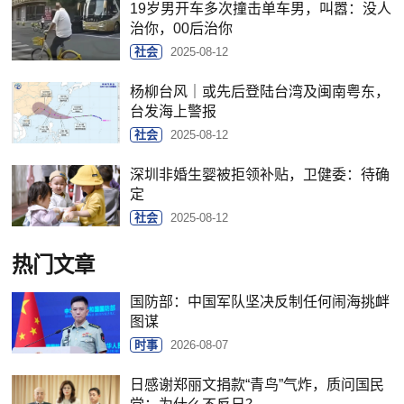
19岁男开车多次撞击单车男，叫嚣：没人
治你，00后治你
社会
2025-08-12
杨柳台风｜或先后登陆台湾及闽南粤东，
台发海上警报
社会
2025-08-12
深圳非婚生婴被拒领补贴，卫健委：待确
定
社会
2025-08-12
热门文章
国防部：中国军队坚决反制任何闹海挑衅
图谋
时事
2026-08-07
日感谢郑丽文捐款“青鸟”气炸，质问国民