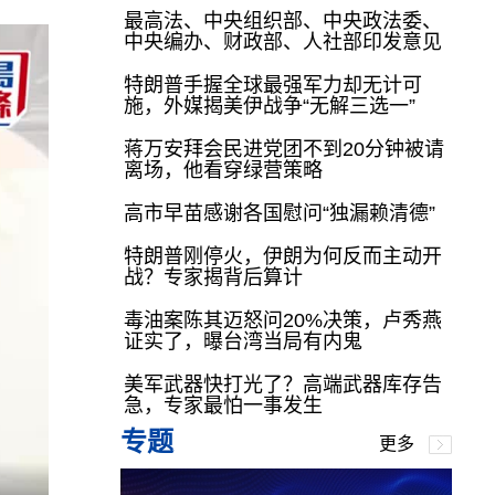
最高法、中央组织部、中央政法委、
中央编办、财政部、人社部印发意见
特朗普手握全球最强军力却无计可
施，外媒揭美伊战争“无解三选一”
蒋万安拜会民进党团不到20分钟被请
离场，他看穿绿营策略
高市早苗感谢各国慰问“独漏赖清德”
特朗普刚停火，伊朗为何反而主动开
战？专家揭背后算计
毒油案陈其迈怒问20%决策，卢秀燕
证实了，曝台湾当局有内鬼
美军武器快打光了？高端武器库存告
急，专家最怕一事发生
专题
更多