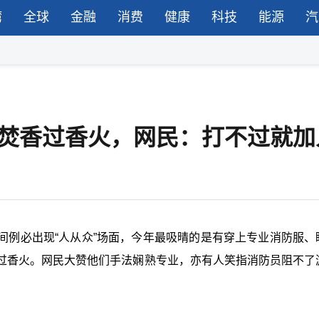
湾
全球
金融
消费
健康
科技
能源
汽
客焚香过香火，网民：打不过就加
间例必出现“人从众”场面，今年最吸晴的是有穿上专业消防服、
过香火。网民大赞他们手法娴熟专业，亦有人笑指消防员阻不了