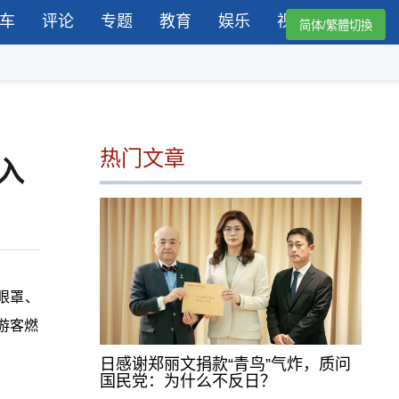
车
评论
专题
教育
娱乐
视频
简体/繁體切換
热门文章
入
眼罩、
游客燃
日感谢郑丽文捐款“青鸟”气炸，质问
国民党：为什么不反日？