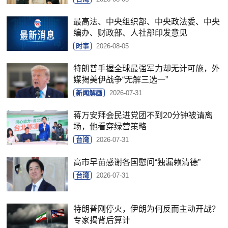
最高法、中央组织部、中央政法委、中央
编办、财政部、人社部印发意见
时事
2026-08-05
特朗普手握全球最强军力却无计可施，外
媒揭美伊战争“无解三选一”
新闻解画
2026-07-31
蒋万安拜会民进党团不到20分钟被请离
场，他看穿绿营策略
台湾
2026-07-31
高市早苗感谢各国慰问“独漏赖清德”
台湾
2026-07-31
特朗普刚停火，伊朗为何反而主动开战？
专家揭背后算计