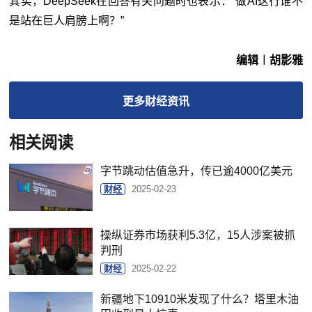
其实，DeepSeek在回答有关问题时也表示：“做AI这行谁不
是站在巨人肩膀上啊？”
编辑︱胡影雅
更多
财经
资讯
相关阅读
字节跳动估值急升，传已逾4000亿美元
财经
2025-02-23
操纵证券市场获利5.3亿，15人涉案被抓
判刑
财经
2025-02-22
新疆地下10910米发现了什么？塔里木油