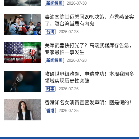
新闻解画
2026-07-30
毒油案陈其迈怒问20%决策，卢秀燕证实
了，曝台湾当局有内鬼
台湾
2026-07-28
美军武器快打光了？高端武器库存告急，
专家最怕一事发生
新闻解画
2026-07-28
攻破世界级难题、申遗成功！本周我国多
领域实现历史性突破
时事
2026-07-26
香港知名女演员宣萱发声明：图是假的！
香港
2026-07-25