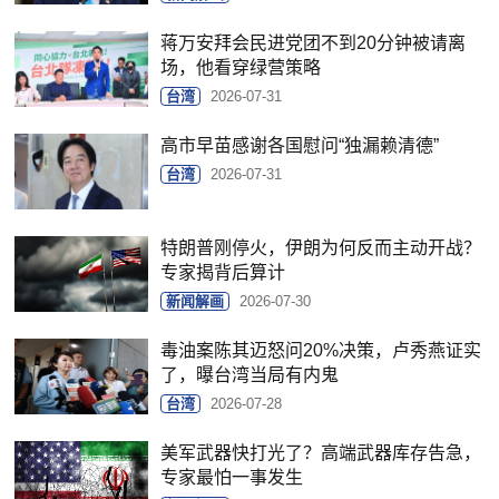
蒋万安拜会民进党团不到20分钟被请离
场，他看穿绿营策略
台湾
2026-07-31
高市早苗感谢各国慰问“独漏赖清德”
台湾
2026-07-31
特朗普刚停火，伊朗为何反而主动开战？
专家揭背后算计
新闻解画
2026-07-30
毒油案陈其迈怒问20%决策，卢秀燕证实
了，曝台湾当局有内鬼
台湾
2026-07-28
美军武器快打光了？高端武器库存告急，
专家最怕一事发生