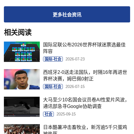
更多
社会
资讯
相关阅读
国际足联公布2026世界杯球迷票选最佳
阵容
国际-社会
2026-07-23
西班牙2-0送走法国队，时隔16年再进世
界杯决赛，姆巴佩0射正
国际-社会
2026-07-15
大马至少10名国会议员卷AI性爱片风波，
通讯部急寻Google协助调查
社会
2025-09-15
日本酷暑冲击畜牧业，新泻逾5千只蛋鸡
被热死