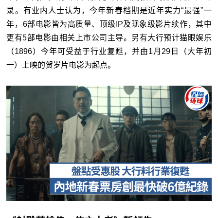
录。有业内人士认为，今年新春档期是近年实力“最强”一
年，
6
部电影皆为高质量、顶级
IP
及现象级影片续作，其中
更有
5
部电影由相关上市公司主导。另有大行预计猫眼娱乐
（
1896
）今年可受益于行业复甦，并由
1
月
29
日（大年初
一）上映的贺岁片电影为起点。