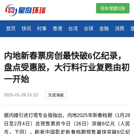
简体/繁體切換
首页
快讯
时事
香港
台湾
全球
金融
消费
内地新春票房创最快破6亿纪录，
盘点受惠股，大行料行业复甦由初
一开始
2025-01-26 15:22
生成海报
据内媒引述灯塔专业版指出，内地
2025
年新春档期（
1
月
28
日至
2
月
4
日）总预售票房今日（
26
日）突破
6
亿元（人民
币，下同），刷新中国影史新春档期预售最快突破
6
亿纪