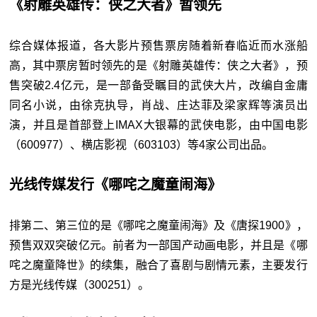
《射雕英雄传：侠之大者》暂领先
综合媒体报道，各大影片预售票房随着新春临近而水涨船
高，其中票房暂时领先的是《射雕英雄传：侠之大者》，预
售突破2.4亿元，是一部备受瞩目的武侠大片，改编自金庸
同名小说，由徐克执导，肖战、庄达菲及梁家辉等演员出
演，并且是首部登上IMAX大银幕的武侠电影，由中国电影
（600977）、横店影视（603103）等4家公司出品。
光线传媒发行《哪咤之魔童闹海》
排第二、第三位的是《哪咤之魔童闹海》及《唐探1900》，
预售双双突破亿元。前者为一部国产动画电影，并且是《哪
咤之魔童降世》的续集，融合了喜剧与剧情元素，主要发行
方是光线传媒（300251）。