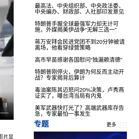
最高法、中央组织部、中央政法委、
中央编办、财政部、人社部印发意见
特朗普手握全球最强军力却无计可
施，外媒揭美伊战争“无解三选一”
蒋万安拜会民进党团不到20分钟被请
离场，他看穿绿营策略
高市早苗感谢各国慰问“独漏赖清德”
特朗普刚停火，伊朗为何反而主动开
战？专家揭背后算计
毒油案陈其迈怒问20%决策，卢秀燕
证实了，曝台湾当局有内鬼
美军武器快打光了？高端武器库存告
急，专家最怕一事发生
专题
更多
影片显