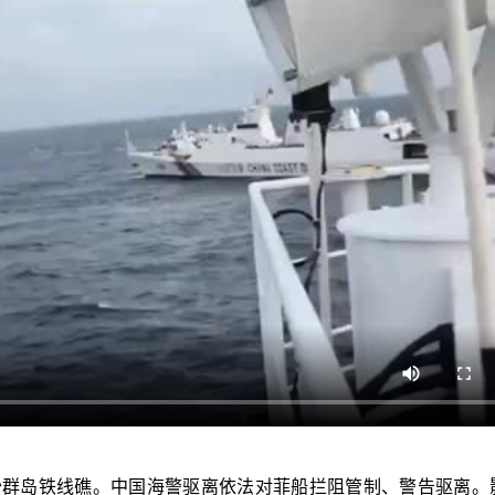
沙群岛铁线礁。中国海警驱离依法对菲船拦阻管制、警告驱离。