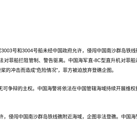
3003号和3004号船未经中国政府允许，侵闯中国南沙群岛铁线
法对菲船拦阻管制、警告驱离。中国海军直-8C型直升机对菲船
旋桨的冲击而造成“危险情况”，菲方被迫放弃登礁企图。
无可争辩的主权。中国海警将依法在中国管辖海域持续开展维权
政府允许，侵闯中国南沙群岛铁线礁附近海域，企图非法登礁。中国海