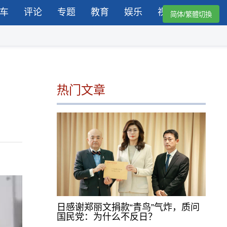
车
评论
专题
教育
娱乐
视频
简体/繁體切換
热门文章
日感谢郑丽文捐款“青鸟”气炸，质问
国民党：为什么不反日？