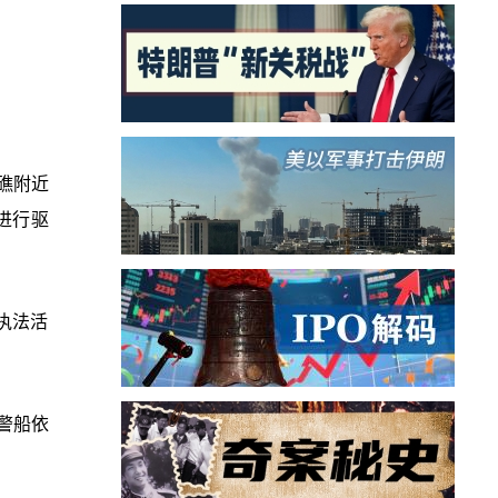
礁附近
进行驱
执法活
警船依