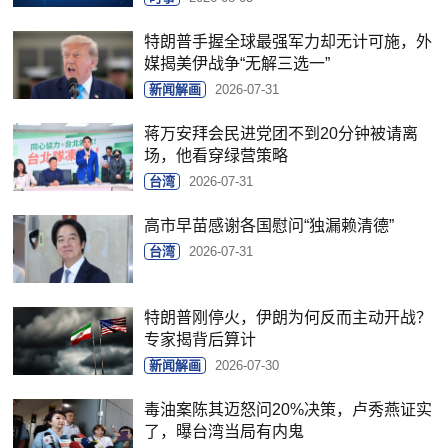
特朗普手握全球最强军力却无计可施，外
媒揭美伊战争“无解三选一”
新闻解画
2026-07-31
蒋万安拜会民进党团不到20分钟被请离
场，他看穿绿营策略
台湾
2026-07-31
高市早苗感谢各国慰问“独漏赖清德”
台湾
2026-07-31
特朗普刚停火，伊朗为何反而主动开战？
专家揭背后算计
新闻解画
2026-07-30
毒油案陈其迈怒问20%决策，卢秀燕证实
了，曝台湾当局有内鬼