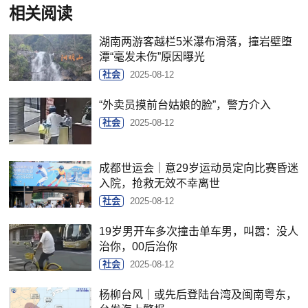
相关阅读
湖南两游客越栏5米瀑布滑落，撞岩壁堕
潭“毫发未伤”原因曝光
社会
2025-08-12
“外卖员摸前台姑娘的脸”，警方介入
社会
2025-08-12
成都世运会｜意29岁运动员定向比赛昏迷
入院，抢救无效不幸离世
社会
2025-08-12
19岁男开车多次撞击单车男，叫嚣：没人
治你，00后治你
社会
2025-08-12
杨柳台风｜或先后登陆台湾及闽南粤东，