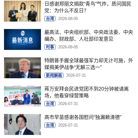
日感谢郑丽文捐款“青鸟”气炸，质问国民
党：为什么不反日？
台湾
2026-08-05
最高法、中央组织部、中央政法委、中央
编办、财政部、人社部印发意见
时事
2026-08-05
特朗普手握全球最强军力却无计可施，外
媒揭美伊战争“无解三选一”
新闻解画
2026-07-31
蒋万安拜会民进党团不到20分钟被请离
场，他看穿绿营策略
台湾
2026-07-31
高市早苗感谢各国慰问“独漏赖清德”
台湾
2026-07-31