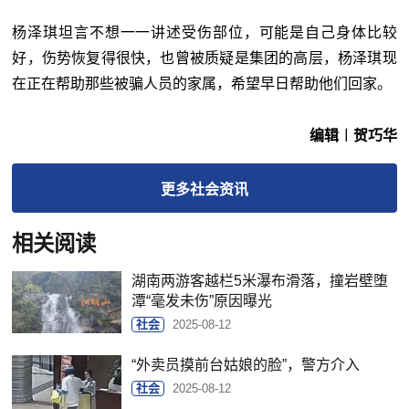
杨泽琪坦言不想一一讲述受伤部位，可能是自己身体比较
好，伤势恢复得很快，也曾被质疑是集团的高层，杨泽琪现
在正在帮助那些被骗人员的家属，希望早日帮助他们回家。
编辑︱贺巧华
更多
社会
资讯
相关阅读
湖南两游客越栏5米瀑布滑落，撞岩壁堕
潭“毫发未伤”原因曝光
社会
2025-08-12
“外卖员摸前台姑娘的脸”，警方介入
社会
2025-08-12