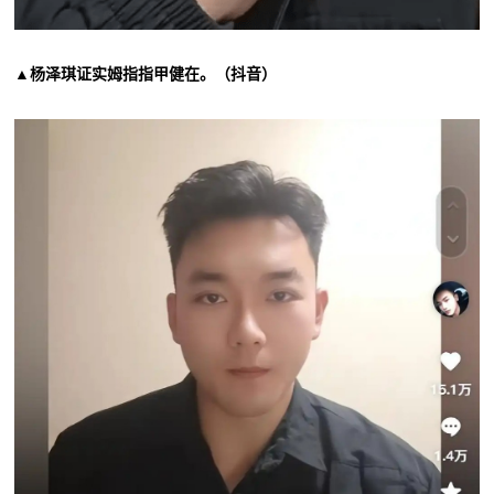
▲杨泽琪证实姆指指甲健在。（抖音）