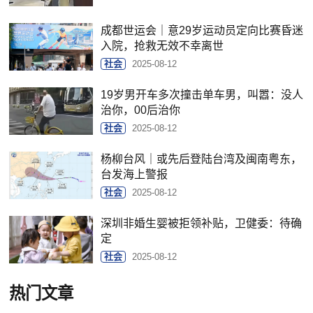
成都世运会｜意29岁运动员定向比赛昏迷
入院，抢救无效不幸离世
社会
2025-08-12
19岁男开车多次撞击单车男，叫嚣：没人
治你，00后治你
社会
2025-08-12
杨柳台风｜或先后登陆台湾及闽南粤东，
台发海上警报
社会
2025-08-12
深圳非婚生婴被拒领补贴，卫健委：待确
定
社会
2025-08-12
热门文章