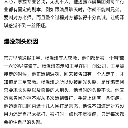
人心，掌握专业名词，无孔不入。他透露诈骗集团对每个行
业都有固定的剧本，例如跟演员聊天时，你就不能叫兄弟，
要叫对方老师，而且整个过程对方都装得十分真诚，让杨泽
琪感觉不到一丝怀疑。
爆没剃头原因
官方早前通报王星、杨泽琪等人获救，他们都是被一个叫“燕
十六”的导演骗了。杨泽琪表示和王星在同一间公司，王星被
接走的时候，他正遭到惩罚，回来被告知有一个人走了，才
知道是王星获救。杨泽琪之所以没被剃光头髮，是诈骗集团
只要求长头髮以及染髮的人剃头，他当时的头髮不长。他又
透露曾因为拒不服从多次遭到毒打，手背上还有一条伤疤。
他透露在园区内遭十几人围打是常态，他说不知道是对方没
用力还是自己太抗打，被打时一点也不觉得疼，只是每次都
会护住自己的头部。