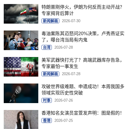
特朗普刚停火，伊朗为何反而主动开战？
专家揭背后算计
新闻解画
2026-07-30
毒油案陈其迈怒问20%决策，卢秀燕证实
了，曝台湾当局有内鬼
台湾
2026-07-28
美军武器快打光了？高端武器库存告急，
专家最怕一事发生
新闻解画
2026-07-28
攻破世界级难题、申遗成功！本周我国多
领域实现历史性突破
时事
2026-07-26
香港知名女演员宣萱发声明：图是假的！
香港
2026-07-25