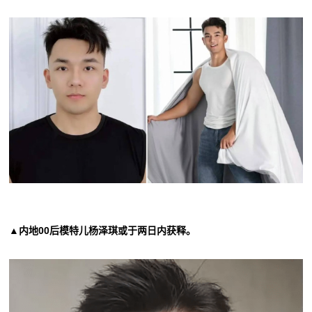
▲内地00后模特儿杨泽琪或于两日内获释。