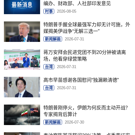
编办、财政部、人社部印发意见
时事
2026-08-05
特朗普手握全球最强军力却无计可施，外
媒揭美伊战争“无解三选一”
新闻解画
2026-07-31
蒋万安拜会民进党团不到20分钟被请离
场，他看穿绿营策略
台湾
2026-07-31
高市早苗感谢各国慰问“独漏赖清德”
台湾
2026-07-31
特朗普刚停火，伊朗为何反而主动开战？
专家揭背后算计
新闻解画
2026-07-30