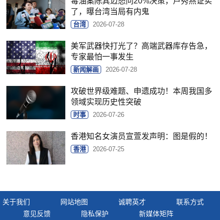
毒油案陈其迈怒问20%决策，卢秀燕证实
了，曝台湾当局有内鬼
台湾
2026-07-28
美军武器快打光了？高端武器库存告急，
专家最怕一事发生
新闻解画
2026-07-28
攻破世界级难题、申遗成功！本周我国多
领域实现历史性突破
时事
2026-07-26
香港知名女演员宣萱发声明：图是假的！
香港
2026-07-25
关于我们
网站地图
诚聘英才
联系方式
意见反馈
隐私保护
新媒体矩阵