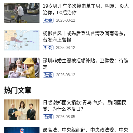
19岁男开车多次撞击单车男，叫嚣：没人
治你，00后治你
社会
2025-08-12
杨柳台风｜或先后登陆台湾及闽南粤东，
台发海上警报
社会
2025-08-12
深圳非婚生婴被拒领补贴，卫健委：待确
定
社会
2025-08-12
热门文章
日感谢郑丽文捐款“青鸟”气炸，质问国民
党：为什么不反日？
台湾
2026-08-05
最高法、中央组织部、中央政法委、中央