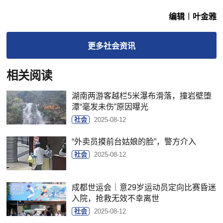
编辑︱叶金雅
更多
社会
资讯
相关阅读
湖南两游客越栏5米瀑布滑落，撞岩壁堕
潭“毫发未伤”原因曝光
社会
2025-08-12
“外卖员摸前台姑娘的脸”，警方介入
社会
2025-08-12
成都世运会｜意29岁运动员定向比赛昏迷
入院，抢救无效不幸离世
社会
2025-08-12