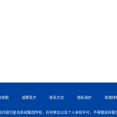
站地图
诚聘英才
联系方式
隐私保护
新媒体
站内容归星岛新闻集团所有，任何单位以及个人未经许可，不得擅自转载