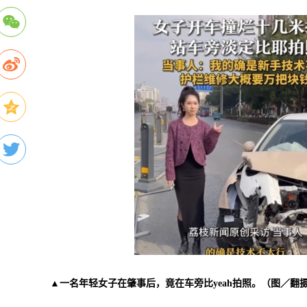
▲一名年轻女子在肇事后，竟在车旁比
yeah
拍照。（图／翻