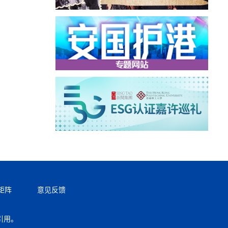
矩阵
意见反馈
引用。
返回顶部