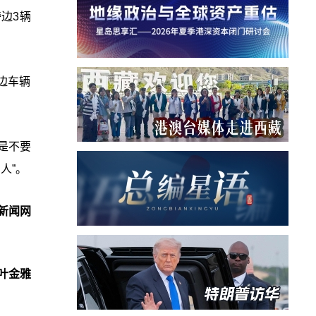
边3辆
边车辆
是不要
人”。
新闻网
叶金雅