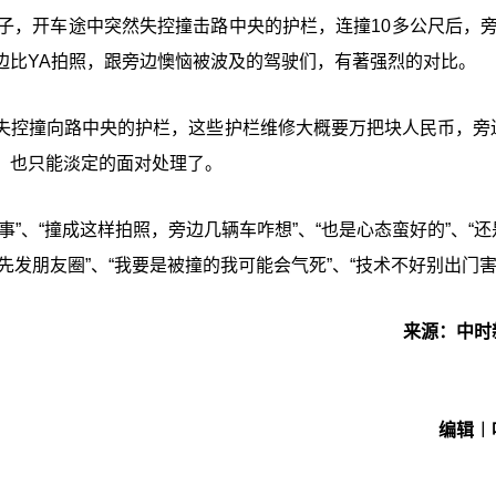
子，开车途中突然失控撞击路中央的护栏，连撞10多公尺后，旁
边比YA拍照，跟旁边懊恼被波及的驾驶们，有著强烈的对比。
失控撞向路中央的护栏，这些护栏维修大概要万把块人民币，旁
，也只能淡定的面对处理了。
”、“撞成这样拍照，旁边几辆车咋想”、“也是心态蛮好的”、“还
先发朋友圈”、“我要是被撞的我可能会气死”、“技术不好别出门害
来源：中时
编辑︱