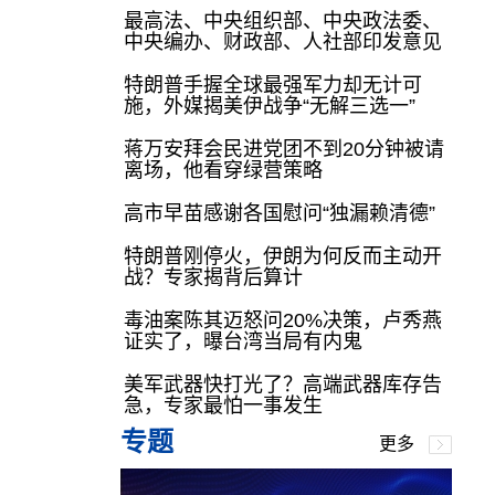
最高法、中央组织部、中央政法委、
中央编办、财政部、人社部印发意见
特朗普手握全球最强军力却无计可
施，外媒揭美伊战争“无解三选一”
蒋万安拜会民进党团不到20分钟被请
离场，他看穿绿营策略
高市早苗感谢各国慰问“独漏赖清德”
特朗普刚停火，伊朗为何反而主动开
战？专家揭背后算计
毒油案陈其迈怒问20%决策，卢秀燕
证实了，曝台湾当局有内鬼
美军武器快打光了？高端武器库存告
急，专家最怕一事发生
专题
更多