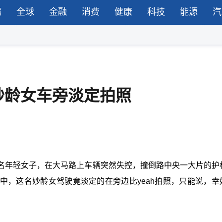
湾
全球
金融
消费
健康
科技
能源
汽
妙龄女车旁淡定拍照
名年轻女子，在大马路上车辆突然失控，撞倒路中央一大片的护
中，这名妙龄女驾驶竟淡定的在旁边比yeah拍照，只能说，幸