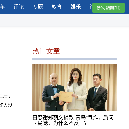
车
评论
专题
教育
娱乐
视频
简体/繁體切換
热门文章
栏后，
好人没
日感谢郑丽文捐款“青鸟”气炸，质问
国民党：为什么不反日？