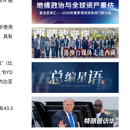
EN”船
创新使用
，具有
1”（比
“BYD
为比亚
3.3