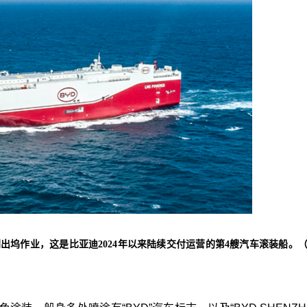
州顺利出坞作业，这是比亚迪2024年以来陆续交付运营的第4艘汽车滚装船。