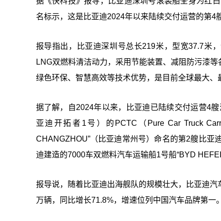
据《快科技》报导，比亚迪深圳号滚装船全身为红白色涂装
名标示，这是比亚迪2024年以来陆续交付运营的第4
报导指出，比亚迪深圳号总长219米，型宽37.7米
LNG双燃料清洁动力，采用节能装置、减阻防污漆
绿色环保、智慧高效等技术优势，是目前全球最大、
据了解，自2024年以来，比亚迪已陆续交付运营4艘滚装船
亚迪开拓者1号）的PCTC（Pure Car Truc
CHANGZHOU”（比亚迪常州号）命名的第2艘比
迪建造的7000车双燃料汽车运输船1号船“BYD HEF
报导说，随着比亚迪出海舰队的规模壮大，比亚迪汽车出
万辆，同比增长71.8%，增速位列中国汽车品牌第一