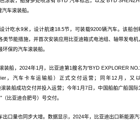
，船身多处喷涂有“BYD”汽车标志，以及“BYD SHENZH
艘汽车滚装船。
，设计吃水9米，设计航速18.5节，可装载9200辆汽车。该船
等各类节能措施，并首次安装应用比亚迪箱式电池组、轴带发电机
最环保的汽车滚装船。
，2024年1月，比亚迪第1艘名为“BYD EXPLORER NO.
k Carrier，汽车卡车运输船）正式交付运营；同年12月，又以
亚迪滚装船成功交付并投入运营；今年1月7日，中国船舶广船国际
EI”（比亚迪合肥号）号交付。
口量也同步大增。数据显示，2024年，比亚迪出口新能源汽车4
。