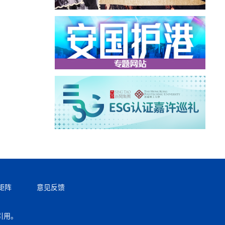
矩阵
意见反馈
引用。
返回顶部