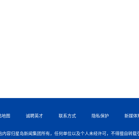
站地图
诚聘英才
联系方式
隐私保护
新媒体
站内容归星岛新闻集团所有，任何单位以及个人未经许可，不得擅自转载