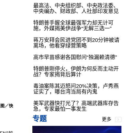
最高法、中央组织部、中央政法委、
中央编办、财政部、人社部印发意见
特朗普手握全球最强军力却无计可
施，外媒揭美伊战争“无解三选一”
蒋万安拜会民进党团不到20分钟被请
离场，他看穿绿营策略
高市早苗感谢各国慰问“独漏赖清德”
特朗普刚停火，伊朗为何反而主动开
战？专家揭背后算计
毒油案陈其迈怒问20%决策，卢秀燕
证实了，曝台湾当局有内鬼
美军武器快打光了？高端武器库存告
（图／快
急，专家最怕一事发生
专题
更多