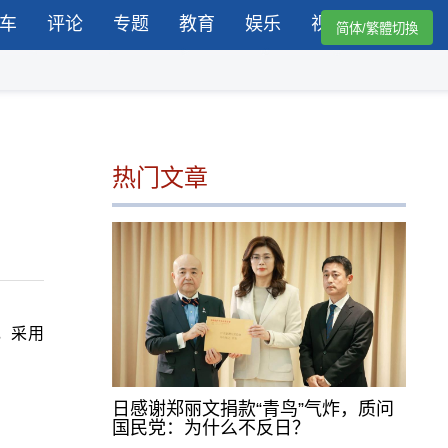
车
评论
专题
教育
娱乐
视频
简体/繁體切換
热门文章
车，采用
日感谢郑丽文捐款“青鸟”气炸，质问
国民党：为什么不反日？