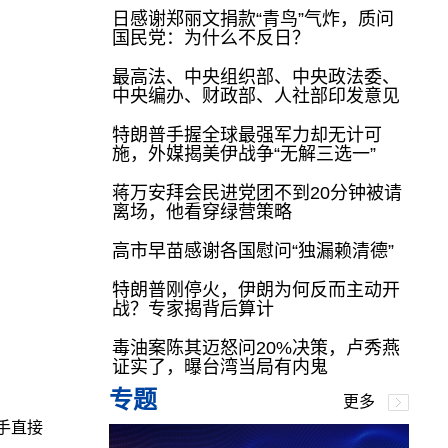
日感谢郑丽文捐款“青鸟”气炸，质问
国民党：为什么不反日？
最高法、中央组织部、中央政法委、
中央编办、财政部、人社部印发意见
特朗普手握全球最强军力却无计可
施，外媒揭美伊战争“无解三选一”
蒋万安拜会民进党团不到20分钟被请
离场，他看穿绿营策略
高市早苗感谢各国慰问“独漏赖清德”
特朗普刚停火，伊朗为何反而主动开
战？专家揭背后算计
毒油案陈其迈怒问20%决策，卢秀燕
证实了，曝台湾当局有内鬼
专题
更多
手直接