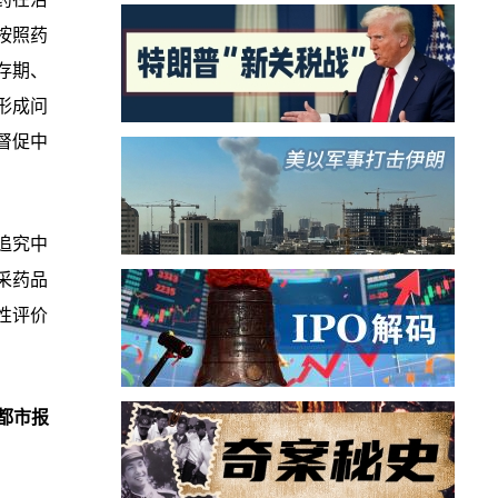
按照药
存期、
形成问
督促中
追究中
采药品
性评价
都市报