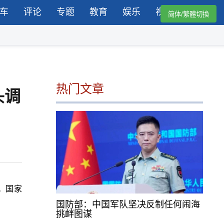
车
评论
专题
教育
娱乐
视频
简体/繁體切換
热门文章
头调
。国家
国防部：中国军队坚决反制任何闹海
挑衅图谋