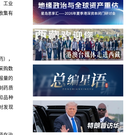
、工业
收集有
药），
采购数
报量的
制药质
和品种
对发现
药在治