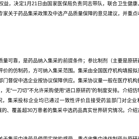
权益，决定1月21日由国家医保局负责同志带队，联合卫生健康
专家关于药品集采政策及中选产品质量保障的意见建议，并重点
。
质量可靠，是药品纳入集采的前提条件；参比制剂（主要是原研
评价的仿制药，方可纳入集采范围。集采由全国医疗机构填报拟
部门督促中选企业按协议保障供应。集采协议量一般在医疗机构
牌，无“一刀切”不允许采购使用“进口原研药”的制度安排。介绍仿
况，集采投标企业均已通过一致性评价且接受药监部门对企业
开展的、覆盖超30万患者的集采中选药品真实世界研究情况。介绍
关于集采中选药品使用实效的感受，重点收集中选仿制药与原研