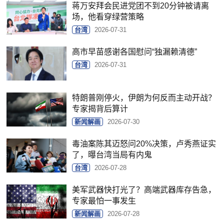
蒋万安拜会民进党团不到20分钟被请离
场，他看穿绿营策略
台湾
2026-07-31
高市早苗感谢各国慰问“独漏赖清德”
台湾
2026-07-31
特朗普刚停火，伊朗为何反而主动开战？
专家揭背后算计
新闻解画
2026-07-30
毒油案陈其迈怒问20%决策，卢秀燕证实
了，曝台湾当局有内鬼
台湾
2026-07-28
美军武器快打光了？高端武器库存告急，
专家最怕一事发生
新闻解画
2026-07-28