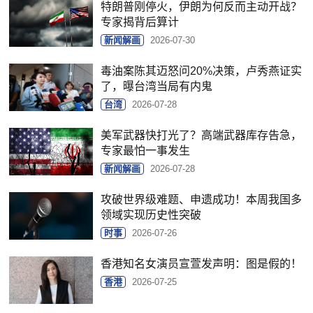
特朗普刚停火，伊朗为何反而主动开战？
专家揭背后算计
新闻解画
2026-07-30
毒油案陈其迈怒问20%决策，卢秀燕证实
了，曝台湾当局有内鬼
台湾
2026-07-28
美军武器快打光了？高端武器库存告急，
专家最怕一事发生
新闻解画
2026-07-28
攻破世界级难题、申遗成功！本周我国多
领域实现历史性突破
时事
2026-07-26
香港知名女演员宣萱发声明：图是假的！
香港
2026-07-25