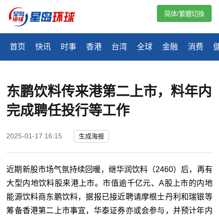
简体/繁體切換
首页
快讯
时事
香港
台湾
全球
金融
消费
东鹏饮料传来港第二上市，料年内
完成聘任投行等工作
2025-01-17 16:15
生成海报
近期新股市场气氛持续回暖，继华润饮料（
2460
）后，再有
大型内地饮料股来港上市。市值逾千亿元、
A
股上市的内地
能源饮料商东鹏饮料，据报已接近聘请摩根士丹利和瑞银等
筹备香港第二上市事宜，华泰证券亦或会参与，并预计年内