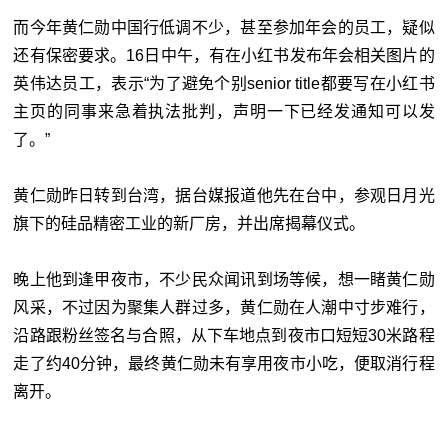
而今年黄仁勋中国行低调不少，甚至参加年会的员工，疑似
还有保密要求。16日中午，有在小红书发布年会相关图片的
英伟达员工，表示“为了避免个别senior title都要写在小红书
主页的同事来急着执法批判，声明一下已经发通知可以发
了。”
黄仁勋昨日转到台湾，据台媒报道他先在台中，参观日月光
旗下的硅品精密工业的新厂房，并出席揭幕仪式。
晚上他到逢甲夜市，不少民众闻讯到场等候，想一睹黄仁勋
风采，不过因为聚集人群过多，黄仁勋在人潮中寸步难行，
沿路跟粉丝签名与合照，从下车地点到夜市口短短30米路程
走了约40分钟，最终黄仁勋未有享用夜市小吃，便取消行程
离开。