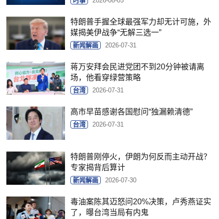
时事
2026-08-05
特朗普手握全球最强军力却无计可施，外
媒揭美伊战争“无解三选一”
新闻解画
2026-07-31
蒋万安拜会民进党团不到20分钟被请离
场，他看穿绿营策略
台湾
2026-07-31
高市早苗感谢各国慰问“独漏赖清德”
台湾
2026-07-31
特朗普刚停火，伊朗为何反而主动开战？
专家揭背后算计
新闻解画
2026-07-30
毒油案陈其迈怒问20%决策，卢秀燕证实
了，曝台湾当局有内鬼