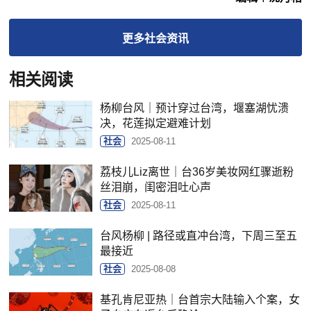
更多
社会
资讯
相关阅读
杨柳台风｜预计穿过台湾，堰塞湖忧溃
决，花莲拟定避难计划
社会
2025-08-11
荔枝儿Liz离世｜台36岁美妆网红骤逝粉
丝泪崩，闺密泪吐心声
社会
2025-08-11
台风杨柳 | 路径或直冲台湾，下周三至五
最接近
社会
2025-08-08
基孔肯尼亚热｜台首宗大陆输入个案，女