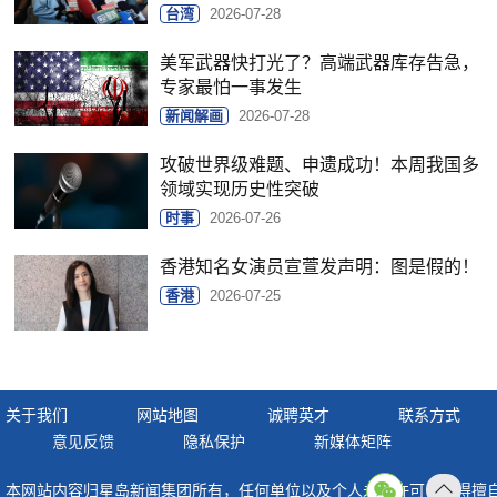
台湾
2026-07-28
美军武器快打光了？高端武器库存告急，
专家最怕一事发生
新闻解画
2026-07-28
攻破世界级难题、申遗成功！本周我国多
领域实现历史性突破
时事
2026-07-26
香港知名女演员宣萱发声明：图是假的！
香港
2026-07-25
关于我们
网站地图
诚聘英才
联系方式
意见反馈
隐私保护
新媒体矩阵
本网站内容归星岛新闻集团所有，任何单位以及个人未经许可，不得擅