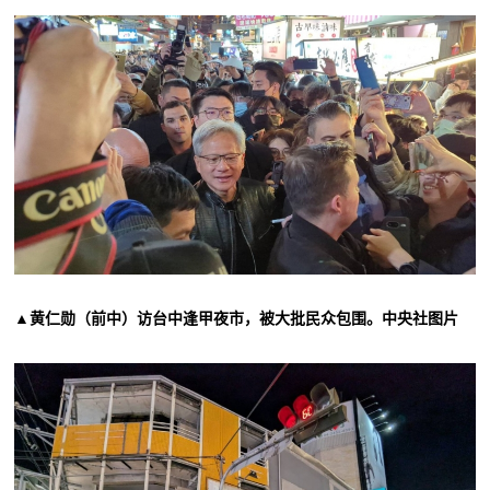
▲黄仁勋（前中）访台中逢甲夜市，被大批民众包围。中央社图片