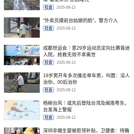
社会
2025-08-12
“外卖员摸前台姑娘的脸”，警方介入
社会
2025-08-12
成都世运会｜意29岁运动员定向比赛昏迷
入院，抢救无效不幸离世
社会
2025-08-12
19岁男开车多次撞击单车男，叫嚣：没人
治你，00后治你
社会
2025-08-12
杨柳台风｜或先后登陆台湾及闽南粤东，
台发海上警报
社会
2025-08-12
深圳非婚生婴被拒领补贴，卫健委：待确