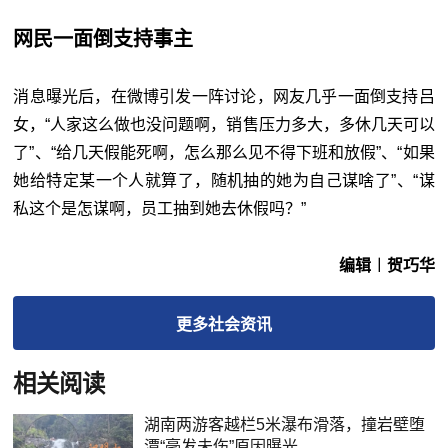
网民一面倒支持事主
消息曝光后，在微博引发一阵讨论，网友几乎一面倒支持吕
女，“人家这么做也没问题啊，销售压力多大，多休几天可以
了”、“给几天假能死啊，怎么那么见不得下班和放假”、“如果
她给特定某一个人就算了，随机抽的她为自己谋啥了”、“谋
私这个是怎谋啊，员工抽到她去休假吗？”
编辑︱贺巧华
更多
社会
资讯
相关阅读
湖南两游客越栏5米瀑布滑落，撞岩壁堕
潭“毫发未伤”原因曝光