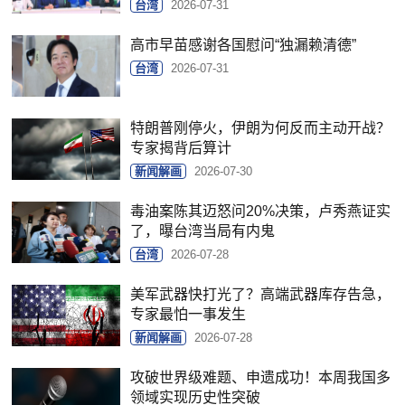
台湾
2026-07-31
高市早苗感谢各国慰问“独漏赖清德”
台湾
2026-07-31
特朗普刚停火，伊朗为何反而主动开战？
专家揭背后算计
新闻解画
2026-07-30
毒油案陈其迈怒问20%决策，卢秀燕证实
了，曝台湾当局有内鬼
台湾
2026-07-28
美军武器快打光了？高端武器库存告急，
专家最怕一事发生
新闻解画
2026-07-28
攻破世界级难题、申遗成功！本周我国多
领域实现历史性突破