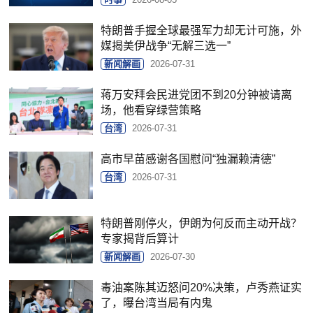
特朗普手握全球最强军力却无计可施，外
媒揭美伊战争“无解三选一”
新闻解画
2026-07-31
蒋万安拜会民进党团不到20分钟被请离
场，他看穿绿营策略
台湾
2026-07-31
高市早苗感谢各国慰问“独漏赖清德”
台湾
2026-07-31
特朗普刚停火，伊朗为何反而主动开战？
专家揭背后算计
新闻解画
2026-07-30
毒油案陈其迈怒问20%决策，卢秀燕证实
了，曝台湾当局有内鬼