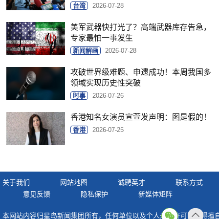
台湾
2026-07-28
美军武器快打光了？高端武器库存告急，
专家最怕一事发生
新闻解画
2026-07-28
攻破世界级难题、申遗成功！本周我国多
领域实现历史性突破
时事
2026-07-26
香港知名女演员宣萱发声明：图是假的！
香港
2026-07-25
关于我们
网站地图
诚聘英才
联系方式
意见反馈
隐私保护
新媒体矩阵
本网站内容归星岛新闻集团所有，任何单位以及个人未经许可，不得擅