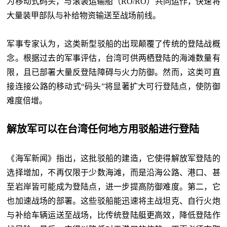
为移动式码头，与滚装运输船（
RO/RO）共同运作，快速将
大量装甲部队与补给物资输送至战场前线。
军事专家认为，这类新型驳船的出现颠覆了传统的登陆战概
念。根据过去的军事评估，台湾可供两栖登陆的海滩数量有
限，且已部署大量反登陆障碍与火力防御。然而，这类可直
接连接公路的移动式
“码头”将显著扩大可行登陆点，使防御
难度倍增。
解放军可以在台湾任何地方用驳船进行登陆
《海军新闻》指出，这批驳船的建造，它使得解放军登陆的
选择增加，不再仅限于少数海滩，而是沿海公路、港口、甚
至岩岸皆可能成为登陆点，进一步提高防御难度。第二，它
也加速战场的部署。这些驳船能迅速将主战坦克、自行火炮
与补给车辆运送至战场，比传统登陆艇更高效，降低登陆作