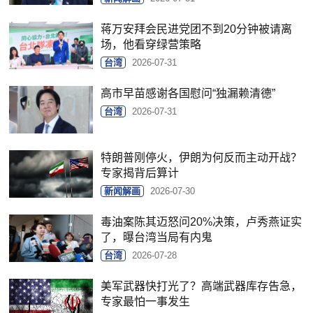
蒋万安拜会民进党团不到20分钟被请离
场，他看穿绿营策略
台湾
2026-07-31
高市早苗感谢各国慰问“独漏赖清德”
台湾
2026-07-31
特朗普刚停火，伊朗为何反而主动开战？
专家揭背后算计
新闻解画
2026-07-30
毒油案陈其迈怒问20%决策，卢秀燕证实
了，曝台湾当局有内鬼
台湾
2026-07-28
美军武器快打光了？高端武器库存告急，
专家最怕一事发生