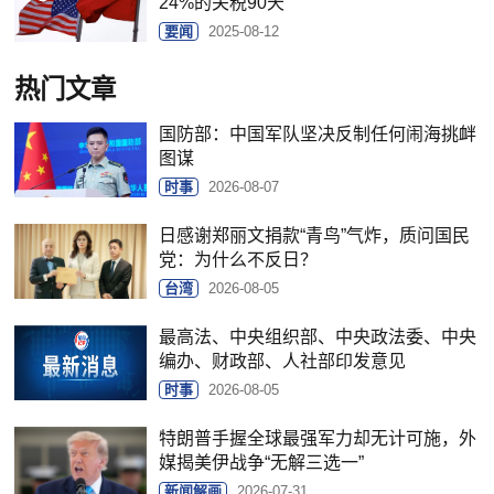
24%的关税90天
要闻
2025-08-12
热门文章
国防部：中国军队坚决反制任何闹海挑衅
图谋
时事
2026-08-07
日感谢郑丽文捐款“青鸟”气炸，质问国民
党：为什么不反日？
台湾
2026-08-05
最高法、中央组织部、中央政法委、中央
编办、财政部、人社部印发意见
时事
2026-08-05
特朗普手握全球最强军力却无计可施，外
媒揭美伊战争“无解三选一”
新闻解画
2026-07-31