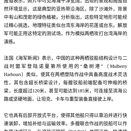
报道表示，照片中可见海滩干净宽阔，出现的景观和周围自
然环境显示，这是典型的亚热带沿海区，除了沙滩外，背景
中有山和茂密的绿色植被。分析指出，这些特定地形可能经
过精心挑选，地理特征类似台湾东海岸的花莲或台东。解放
军可能正用这特定的测试场，作为模拟两栖攻打台湾海岸的
演练。
法国《海军新闻》表示，中国的这种两栖驳船结构设计与二
战时盟军登陆诺曼第所使用的
“桑树港”（Mulberry
Harbours）类似，使其在两栖登陆作战中具备高度战术灵活
性，其包含超长桥梁设计，每艘驳船前端配备可伸缩的桥
梁，长度超过120米，甚至可能达到185米，可连接至滨海公
路或坚硬地面，让坦克、卡车与重型装备直接驶上岸。
它也具有后部开放式平台，使得其他船只得以靠泊并进行快
速装卸，增加补给与运输效率。多艘联合作战的驳船可以作