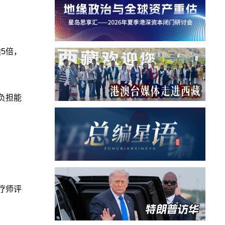
逾5倍，
负担能
疗师评