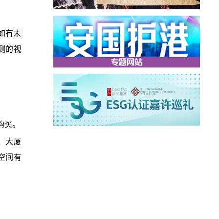
如有未
侧的视
购买。
、大厦
空间有