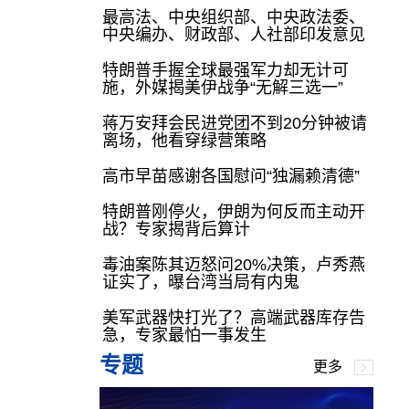
最高法、中央组织部、中央政法委、
中央编办、财政部、人社部印发意见
特朗普手握全球最强军力却无计可
施，外媒揭美伊战争“无解三选一”
蒋万安拜会民进党团不到20分钟被请
离场，他看穿绿营策略
高市早苗感谢各国慰问“独漏赖清德”
特朗普刚停火，伊朗为何反而主动开
战？专家揭背后算计
毒油案陈其迈怒问20%决策，卢秀燕
证实了，曝台湾当局有内鬼
美军武器快打光了？高端武器库存告
急，专家最怕一事发生
专题
更多