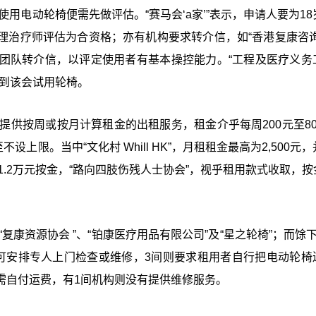
使用电动轮椅便需先做评估。“赛马会‘a家’”表示，申请人要为1
理治疗师评估为合资格；亦有机构要求转介信，如“香港复康咨询
团队转介信，以评定使用者有基本操控能力。“工程及医疗义务
须到该会试用轮椅。
提供按周或按月计算租金的出租服务，租金介乎每周200元至80
设上限。当中“文化村 Whill HK”，月租租金最高为2,500元
至1.2万元按金，“路向四肢伤残人士协会”，视乎租用款式收取，
复康资源协会 ”、“铂康医疗用品有限公司”及“星之轮椅”；而馀
可安排专人上门检查或维修，3间则要求租用者自行把电动轮椅
需自付运费，有1间机构则没有提供维修服务。