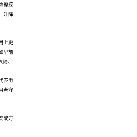
效操控
、升降
用上更
如早前
危险。
代表电
用者守
度或方