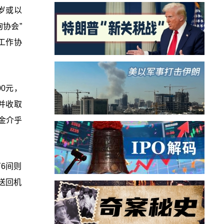
8岁或以
协会”
工作协
0元，
，并收取
按金介乎
下6间则
送回机