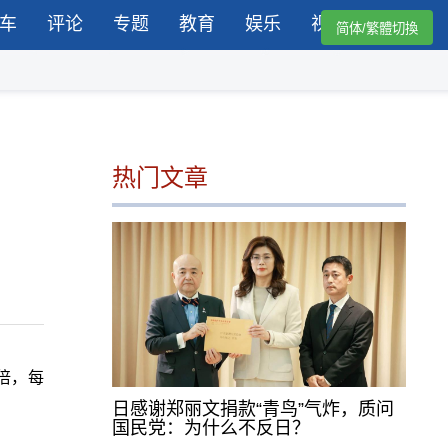
车
评论
专题
教育
娱乐
视频
简体/繁體切換
热门文章
倍，每
日感谢郑丽文捐款“青鸟”气炸，质问
国民党：为什么不反日？