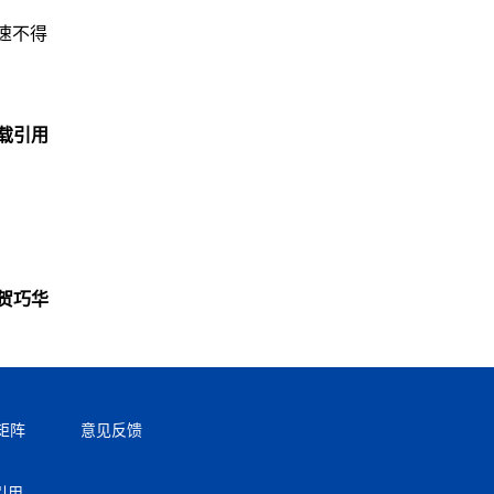
速不得
载引用
贺巧华
矩阵
意见反馈
引用。