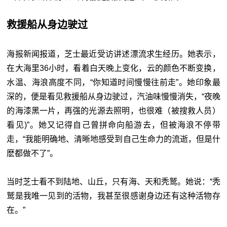
救援船从身边驶过
海报新闻报道，芝士最近受访讲述漂流求生经历。她表示，
在大海里36小时，看着白天晚上变化，云的颜色不断变换，
水温、海浪高度不同，“你知道时间慢慢往前走”。她印象最
深的，便是看见救援船从身边驶过，汽油味慢慢消失，“夜晚
的海漆黑一片，再强的光源去照明，也很难（被搜救人员）
看见)”。她又记得自己曾拼命向船游去，但被海浪不停带
走，“我能明确地、清晰地感受到自己生命力的流逝，但是什
麽都做不了”。
当时芝士看不到陆地、山丘，只有海、天和秃鹫。她说：“秃
鹫是我唯一见到的活物，我甚至很感谢身边还有这种活物存
在。”