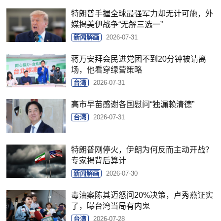
特朗普手握全球最强军力却无计可施，外
媒揭美伊战争“无解三选一”
新闻解画
2026-07-31
蒋万安拜会民进党团不到20分钟被请离
场，他看穿绿营策略
台湾
2026-07-31
高市早苗感谢各国慰问“独漏赖清德”
台湾
2026-07-31
特朗普刚停火，伊朗为何反而主动开战？
专家揭背后算计
新闻解画
2026-07-30
毒油案陈其迈怒问20%决策，卢秀燕证实
了，曝台湾当局有内鬼
台湾
2026-07-28