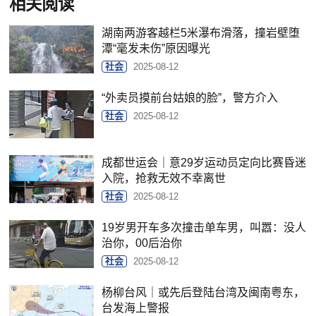
相关阅读
湖南两游客越栏5米瀑布滑落，撞岩壁堕
潭“毫发未伤”原因曝光
社会
2025-08-12
“外卖员摸前台姑娘的脸”，警方介入
社会
2025-08-12
成都世运会｜意29岁运动员定向比赛昏迷
入院，抢救无效不幸离世
社会
2025-08-12
19岁男开车多次撞击单车男，叫嚣：没人
治你，00后治你
社会
2025-08-12
杨柳台风｜或先后登陆台湾及闽南粤东，
台发海上警报