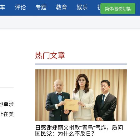
车
评论
专题
教育
娱乐
视频
简体/繁體切換
热门文章
，也牵涉
止在美
日感谢郑丽文捐款“青鸟”气炸，质问
国民党：为什么不反日？