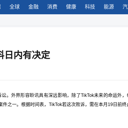
湾
全球
金融
消费
健康
科技
能源
汽
，料日内有决定
的诉讼。外界形容聆讯具有深远影响，除了TikTok未来的命运外
之一。根据时间表，TikTok若这次败诉，需在本月19日前终