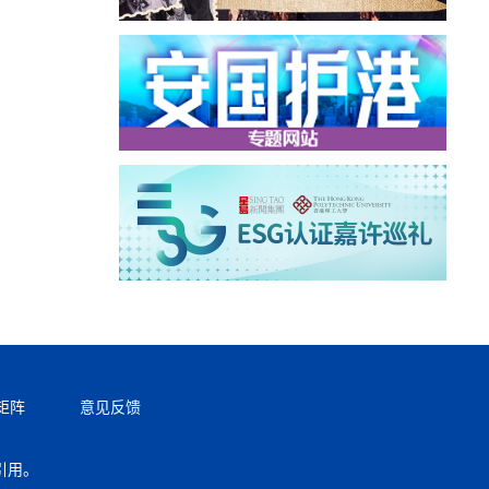
矩阵
意见反馈
引用。
返回顶部