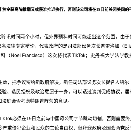
言，除非禁令获高院推翻又或获准推迟执行，否则该公司将在19日前关闭美国的
暂定聆讯时间两个小时，但外界预料时间可能超出这个范围，由于
法律专家辩论，代表政府的是司法部讼务次长普雷洛加（Elizab
Noel Francisco）这次将代表TikTok；史丹福大学法学
。
效，把争议留给新政府解决。新任司法部讼务次长提名人绍尔（J
界经验、选民授权及政治意愿于一身，可以透过谈判促成协议，届
未知法庭会否考虑特朗普阵营的意见。
TikTok必须在19日之前与中国母公司字节跳动切割，否则需要
，禁令严重侵犯企业和民众的言论自由权，但拜登政府及国会两党反