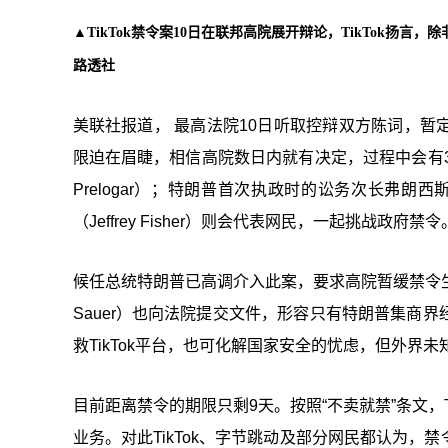
▲
TikTok禁令案10日在联邦高院展开辩论，TikTok扬
路透社
美联社报道， 最高法院10日听取控辩双方陈词，
限迫在眉睫，相信高院数日内就有决定，过程中会有3名
Prelogar）；特朗普首次执政时的讼务次长弗朗西斯科（
（Jeffrey Fisher）则会代表网民，一起挑战政府禁令
候任总统特朗普已高调介入此案，要求高院暂缓禁令生
Sauer）也向法院提交文件，形容只有特朗普集商
救TikTok平台，也可化解国家安全的忧虑，但外界
目前距离禁令的期限只剩9天。按照“不卖就禁”条文，
业务。对此TikTok、字节跳动及部分网民都认为