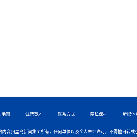
站地图
诚聘英才
联系方式
隐私保护
新媒体
站内容归星岛新闻集团所有，任何单位以及个人未经许可，不得擅自转载