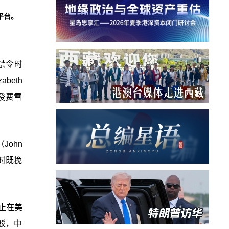
平台。
禁令时
eth
教授费雪
ohn
时既挽
终止在美
驳，中