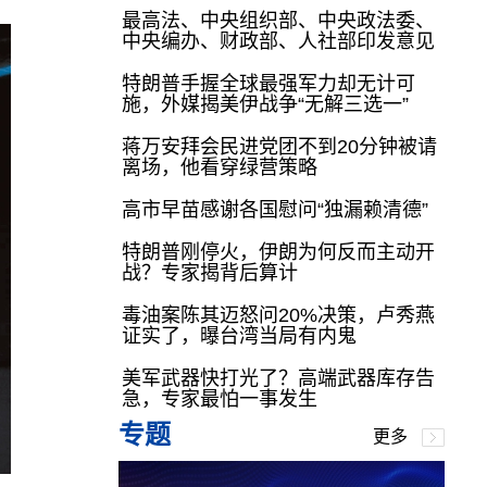
最高法、中央组织部、中央政法委、
中央编办、财政部、人社部印发意见
特朗普手握全球最强军力却无计可
施，外媒揭美伊战争“无解三选一”
蒋万安拜会民进党团不到20分钟被请
离场，他看穿绿营策略
高市早苗感谢各国慰问“独漏赖清德”
特朗普刚停火，伊朗为何反而主动开
战？专家揭背后算计
毒油案陈其迈怒问20%决策，卢秀燕
证实了，曝台湾当局有内鬼
美军武器快打光了？高端武器库存告
急，专家最怕一事发生
专题
更多