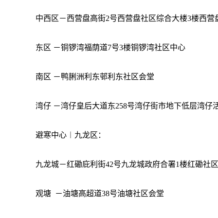
中西区－西营盘高街
2号西营盘社区综合大楼3楼西营
东区
－铜锣湾福荫道
7号3楼铜锣湾社区中心
南区
－鸭脷洲利东邨利东社区会堂
湾仔
－湾仔皇后大道东
258号湾仔街市地下低层湾仔
避寒中心︱九龙区：
九龙城－红磡庇利街
42号九龙城政府合署1楼红磡社
观塘
－油塘高超道
38号油塘社区会堂