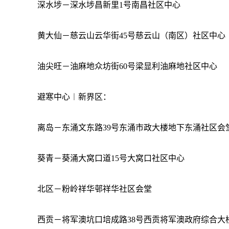
深水埗－深水埗昌新里
1号南昌社区中心
黄大仙－慈云山云华街
45号慈云山（南区）社区中心
油尖旺－油麻地众坊街
60号梁显利油麻地社区中心
避寒中心︱新界区：
离岛－东涌文东路
39号东涌市政大楼地下东涌社区会
葵青－葵涌大窝口道
15号大窝口社区中心
北区－粉岭祥华邨祥华社区会堂
西贡－将军澳坑口培成路
38号西贡将军澳政府综合大