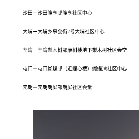
沙田－沙田隆亨邨隆亨社区中心
大埔－大埔乡事会街
2号大埔社区中心
荃湾－荃湾梨木树邨康树楼地下梨木树社区会堂
屯门－屯门蝴蝶邨（近蝶心楼）蝴蝶湾社区中心
元朗－元朗朗屏邨朗屏社区会堂