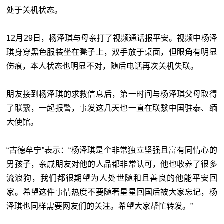
处于关机状态。
12月29日，杨泽琪与母亲打了视频通话报平安。视频中杨泽
琪身穿黑色服装坐在凳子上，双手放于桌面，但眼角有明显
伤痕，本人状态也明显不对，随后电话再次关机失联。
朋友接到杨泽琪的求救信息后，第一时间与杨泽琪父母取得
了联繫，一起报警，事发这几天也一直在联繫中国驻泰、缅
大使馆。
“古德牟宁”表示：“杨泽琪是个非常独立坚强且富有同情心的
男孩子，亲戚朋友对他的人品都非常认可，他也收养了很多
流浪狗，我们都很期望为人处世随和且善良的他能平安回
家。希望这件事情热度不要随著星星回国后被大家忘记，杨
泽琪也同样需要网友们的关注。希望大家帮忙转发。”