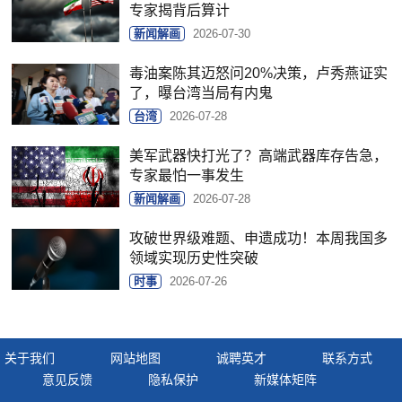
专家揭背后算计
新闻解画
2026-07-30
毒油案陈其迈怒问20%决策，卢秀燕证实
了，曝台湾当局有内鬼
台湾
2026-07-28
美军武器快打光了？高端武器库存告急，
专家最怕一事发生
新闻解画
2026-07-28
攻破世界级难题、申遗成功！本周我国多
领域实现历史性突破
时事
2026-07-26
关于我们
网站地图
诚聘英才
联系方式
意见反馈
隐私保护
新媒体矩阵