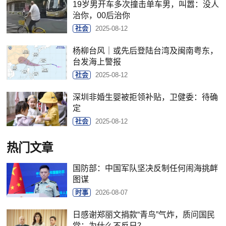
19岁男开车多次撞击单车男，叫嚣：没人
治你，00后治你
社会
2025-08-12
杨柳台风｜或先后登陆台湾及闽南粤东，
台发海上警报
社会
2025-08-12
深圳非婚生婴被拒领补贴，卫健委：待确
定
社会
2025-08-12
热门文章
国防部：中国军队坚决反制任何闹海挑衅
图谋
时事
2026-08-07
日感谢郑丽文捐款“青鸟”气炸，质问国民
党：为什么不反日？