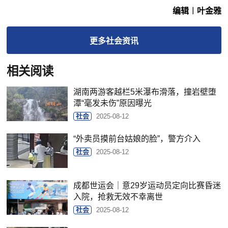
编辑︱叶金雅
更多
社会
资讯
相关阅读
湖南两游客越栏5米瀑布滑落，撞岩壁堕
潭“毫发未伤”原因曝光
社会
2025-08-12
“外卖员摸前台姑娘的脸”，警方介入
社会
2025-08-12
成都世运会｜意29岁运动员定向比赛昏迷
入院，抢救无效不幸离世
社会
2025-08-12