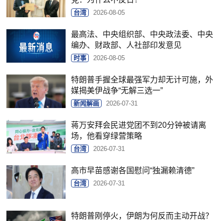
台湾
2026-08-05
最高法、中央组织部、中央政法委、中央
编办、财政部、人社部印发意见
时事
2026-08-05
特朗普手握全球最强军力却无计可施，外
媒揭美伊战争“无解三选一”
新闻解画
2026-07-31
蒋万安拜会民进党团不到20分钟被请离
场，他看穿绿营策略
台湾
2026-07-31
高市早苗感谢各国慰问“独漏赖清德”
台湾
2026-07-31
特朗普刚停火，伊朗为何反而主动开战？