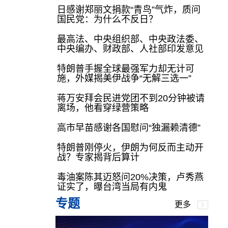
日感谢郑丽文捐款“青鸟”气炸，质问
国民党：为什么不反日？
最高法、中央组织部、中央政法委、
中央编办、财政部、人社部印发意见
特朗普手握全球最强军力却无计可
施，外媒揭美伊战争“无解三选一”
蒋万安拜会民进党团不到20分钟被请
离场，他看穿绿营策略
高市早苗感谢各国慰问“独漏赖清德”
特朗普刚停火，伊朗为何反而主动开
战？专家揭背后算计
毒油案陈其迈怒问20%决策，卢秀燕
证实了，曝台湾当局有内鬼
专题
更多