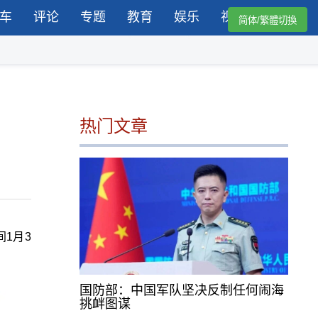
车
评论
专题
教育
娱乐
视频
简体/繁體切換
热门文章
1月3
国防部：中国军队坚决反制任何闹海
挑衅图谋