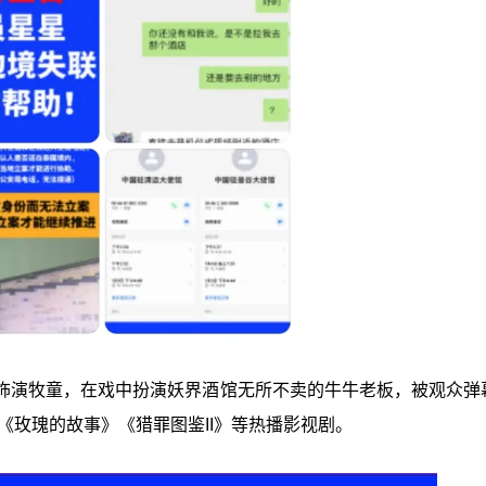
饰演牧童，在戏中扮演妖界酒馆无所不卖的牛牛老板，被观众弹
演《玫瑰的故事》《猎罪图鉴II》等热播影视剧。