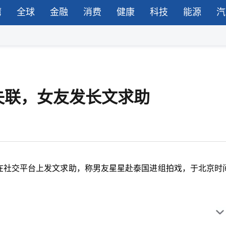
湾
全球
金融
消费
健康
科技
能源
汽
失联，女友发长文求助
”在社交平台上发文求助，称男友星星赴泰国进组拍戏，于北京时间