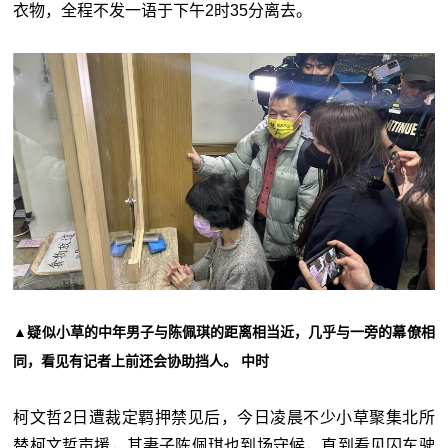
衣物，全程不发一语于下午2时35分离去。
▲疑似小草的中年男子与陈佩琪的距离相当近，几乎与一旁的幕僚相
同，看见有记者上前还会协助挡人。 中时
柯文哲2日遭裁定羁押禁见后，今日凌晨不少小草聚集北所
替柯文哲声援，其妻子陈佩琪也到场守候，直到看见囚车驶