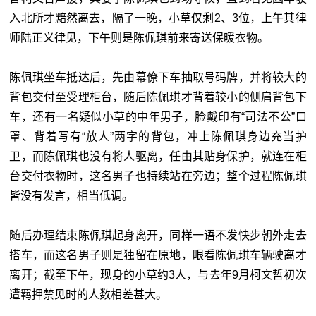
入北所才黯然离去，隔了一晚，小草仅剩2、3位，上午其律
师陆正义律见，下午则是陈佩琪前来寄送保暖衣物。
陈佩琪坐车抵达后，先由幕僚下车抽取号码牌，并将较大的
背包交付至受理柜台，随后陈佩琪才背着较小的侧肩背包下
车，还有一名疑似小草的中年男子，脸戴印有“司法不公”口
罩、背着写有“放人”两字的背包，冲上陈佩琪身边充当护
卫，而陈佩琪也没有将人驱离，任由其贴身保护，就连在柜
台交付衣物时，这名男子也持续站在旁边；整个过程陈佩琪
皆没有发言，相当低调。
随后办理结束陈佩琪起身离开，同样一语不发快步朝外走去
搭车，而这名男子则是独留在原地，眼看陈佩琪车辆驶离才
离开；截至下午，现身的小草约3人，与去年9月柯文哲初次
遭羁押禁见时的人数相差甚大。