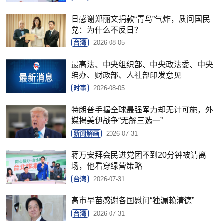
日感谢郑丽文捐款“青鸟”气炸，质问国民
党：为什么不反日？
台湾
2026-08-05
最高法、中央组织部、中央政法委、中央
编办、财政部、人社部印发意见
时事
2026-08-05
特朗普手握全球最强军力却无计可施，外
媒揭美伊战争“无解三选一”
新闻解画
2026-07-31
蒋万安拜会民进党团不到20分钟被请离
场，他看穿绿营策略
台湾
2026-07-31
高市早苗感谢各国慰问“独漏赖清德”
台湾
2026-07-31