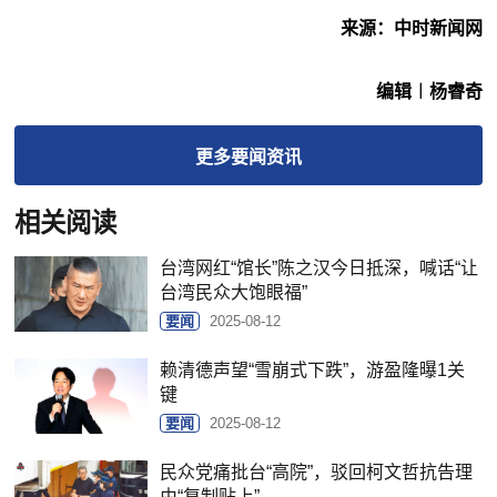
来源：中时新闻网
编辑︱杨睿奇
更多
要闻
资讯
相关阅读
台湾网红“馆长”陈之汉今日抵深，喊话“让
台湾民众大饱眼福”
要闻
2025-08-12
赖清德声望“雪崩式下跌”，游盈隆曝1关
键
要闻
2025-08-12
民众党痛批台“高院”，驳回柯文哲抗告理
由“复制贴上”