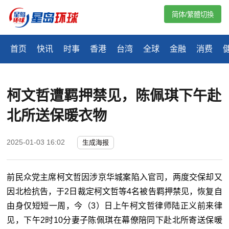
简体/繁體切換
首页
快讯
时事
香港
台湾
全球
金融
消费
柯文哲遭羁押禁见，陈佩琪下午赴
北所送保暖衣物
2025-01-03 16:02
生成海报
前民众党主席柯文哲因涉京华城案陷入官司，两度交保却又
因北检抗告，于2日裁定柯文哲等4名被告羁押禁见，恢复自
由身仅短短一周，今（3）日上午柯文哲律师陆正义前来律
见，下午2时10分妻子陈佩琪在幕僚陪同下赴北所寄送保暖