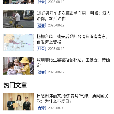
社会
2025-08-12
19岁男开车多次撞击单车男，叫嚣：没人
治你，00后治你
社会
2025-08-12
杨柳台风｜或先后登陆台湾及闽南粤东，
台发海上警报
社会
2025-08-12
深圳非婚生婴被拒领补贴，卫健委：待确
定
社会
2025-08-12
热门文章
日感谢郑丽文捐款“青鸟”气炸，质问国民
党：为什么不反日？
台湾
2026-08-05