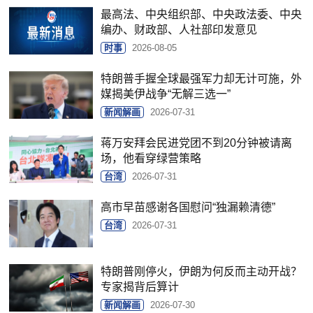
最高法、中央组织部、中央政法委、中央
编办、财政部、人社部印发意见
时事
2026-08-05
特朗普手握全球最强军力却无计可施，外
媒揭美伊战争“无解三选一”
新闻解画
2026-07-31
蒋万安拜会民进党团不到20分钟被请离
场，他看穿绿营策略
台湾
2026-07-31
高市早苗感谢各国慰问“独漏赖清德”
台湾
2026-07-31
特朗普刚停火，伊朗为何反而主动开战？
专家揭背后算计
新闻解画
2026-07-30