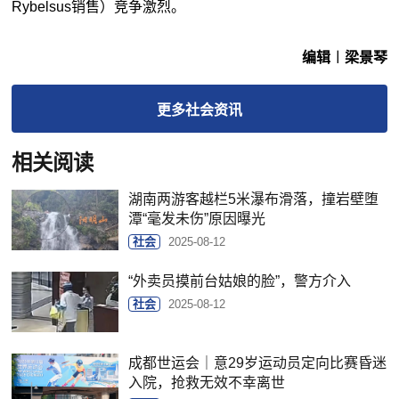
Rybelsus销售）竞争激烈。
编辑︱梁景琴
更多
社会
资讯
相关阅读
湖南两游客越栏5米瀑布滑落，撞岩壁堕
潭“毫发未伤”原因曝光
社会
2025-08-12
“外卖员摸前台姑娘的脸”，警方介入
社会
2025-08-12
成都世运会｜意29岁运动员定向比赛昏迷
入院，抢救无效不幸离世