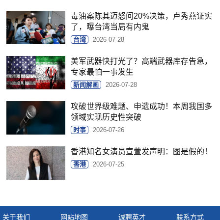
毒油案陈其迈怒问20%决策，卢秀燕证实
了，曝台湾当局有内鬼
台湾
2026-07-28
美军武器快打光了？高端武器库存告急，
专家最怕一事发生
新闻解画
2026-07-28
攻破世界级难题、申遗成功！本周我国多
领域实现历史性突破
时事
2026-07-26
香港知名女演员宣萱发声明：图是假的！
香港
2026-07-25
关于我们
网站地图
诚聘英才
联系方式