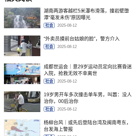
湖南两游客越栏5米瀑布滑落，撞岩壁堕
潭“毫发未伤”原因曝光
社会
2025-08-12
“外卖员摸前台姑娘的脸”，警方介入
社会
2025-08-12
成都世运会｜意29岁运动员定向比赛昏迷
入院，抢救无效不幸离世
社会
2025-08-12
19岁男开车多次撞击单车男，叫嚣：没人
治你，00后治你
社会
2025-08-12
杨柳台风｜或先后登陆台湾及闽南粤东，
台发海上警报