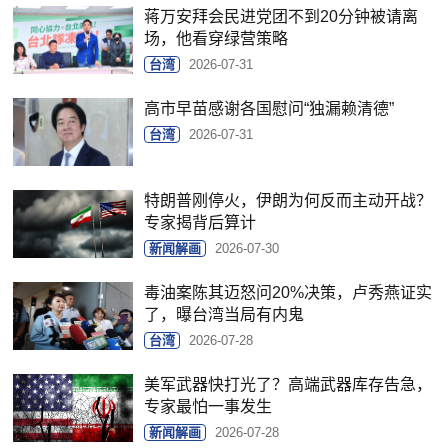
蒋万安拜会民进党团不到20分钟被请离
场，他看穿绿营策略
台湾
2026-07-31
高市早苗感谢各国慰问“独漏赖清德”
台湾
2026-07-31
特朗普刚停火，伊朗为何反而主动开战？
专家揭背后算计
新闻解画
2026-07-30
毒油案陈其迈怒问20%决策，卢秀燕证实
了，曝台湾当局有内鬼
台湾
2026-07-28
美军武器快打光了？高端武器库存告急，
专家最怕一事发生
新闻解画
2026-07-28