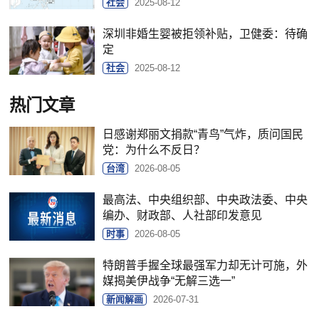
社会
2025-08-12
深圳非婚生婴被拒领补贴，卫健委：待确
定
社会
2025-08-12
热门文章
日感谢郑丽文捐款“青鸟”气炸，质问国民
党：为什么不反日？
台湾
2026-08-05
最高法、中央组织部、中央政法委、中央
编办、财政部、人社部印发意见
时事
2026-08-05
特朗普手握全球最强军力却无计可施，外
媒揭美伊战争“无解三选一”
新闻解画
2026-07-31