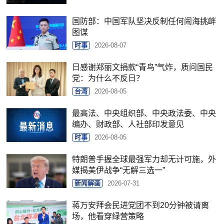
国防部：中国军队坚决反制任何闹海挑衅
图谋
时事
2026-08-07
日感谢郑丽文捐款“青鸟”气炸，质问国民
党：为什么不反日？
台湾
2026-08-05
最高法、中央组织部、中央政法委、中央
编办、财政部、人社部印发意见
时事
2026-08-05
特朗普手握全球最强军力却无计可施，外
媒揭美伊战争“无解三选一”
新闻解画
2026-07-31
蒋万安拜会民进党团不到20分钟被请离
场，他看穿绿营策略