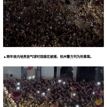
▲跨年夜内地男放气球时烧烟花被捕，杭州警方列为刑事案。