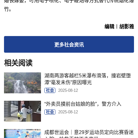
婚丧嫁娶，可用电子喷花、电子鞭炮等方式替代传统烟花爆
竹。
编辑︱胡影雅
更多
社会
资讯
相关阅读
湖南两游客越栏5米瀑布滑落，撞岩壁堕
潭“毫发未伤”原因曝光
社会
2025-08-12
“外卖员摸前台姑娘的脸”，警方介入
社会
2025-08-12
成都世运会｜意29岁运动员定向比赛昏迷