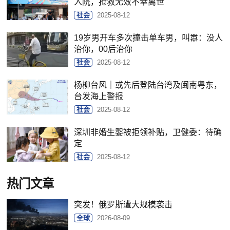
入院，抢救无效不幸离世
社会
2025-08-12
19岁男开车多次撞击单车男，叫嚣：没人
治你，00后治你
社会
2025-08-12
杨柳台风｜或先后登陆台湾及闽南粤东，
台发海上警报
社会
2025-08-12
深圳非婚生婴被拒领补贴，卫健委：待确
定
社会
2025-08-12
热门文章
突发！俄罗斯遭大规模袭击
全球
2026-08-09