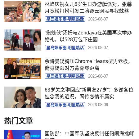
林峰庆祝女儿6岁生日办游艇派对，张馨
月宽松打扮引发二胎疑云网民寻找蛛丝
星岛娱乐圈-明星热话
2026-08-07
“蜘蛛侠”汤姆与Zendaya在英国再次举办
婚礼，以528万包下庄园
星岛娱乐圈-明星热话
2026-08-07
佘诗曼疑胸压Chrome Hearts型男老板，
俯身疑跟对方背脊零距离
星岛娱乐圈-明星热话
2026-08-07
63岁关之琳回应“新男友27岁”：多谢各位
挂念我的近况，网传恋情不属实
星岛娱乐圈-明星热话
2026-08-06
热门文章
国防部：中国军队坚决反制任何闹海挑衅