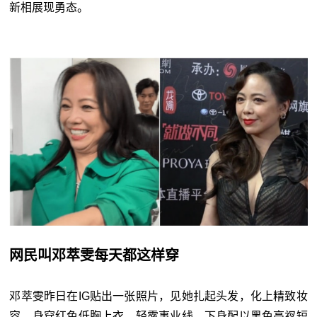
新相展现勇态。
网民叫邓萃雯每天都这样穿
邓萃雯昨日在IG贴出一张照片，见她扎起头发，化上精致妆
容，身穿红色低胸上衣，轻露事业线，下身配以黑色高衩短