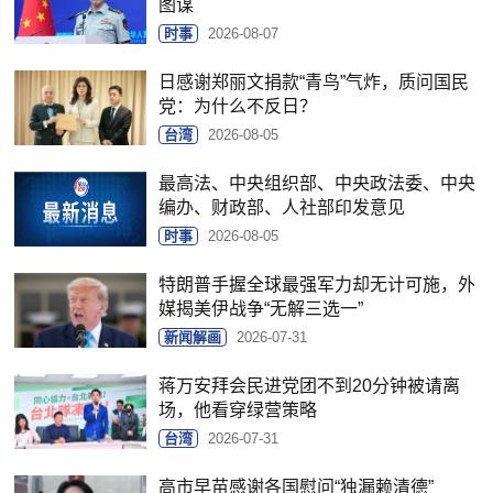
图谋
时事
2026-08-07
日感谢郑丽文捐款“青鸟”气炸，质问国民
党：为什么不反日？
台湾
2026-08-05
最高法、中央组织部、中央政法委、中央
编办、财政部、人社部印发意见
时事
2026-08-05
特朗普手握全球最强军力却无计可施，外
媒揭美伊战争“无解三选一”
新闻解画
2026-07-31
蒋万安拜会民进党团不到20分钟被请离
场，他看穿绿营策略
台湾
2026-07-31
高市早苗感谢各国慰问“独漏赖清德”