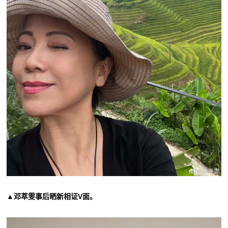
▲邓萃雯事后晒新相证V面。