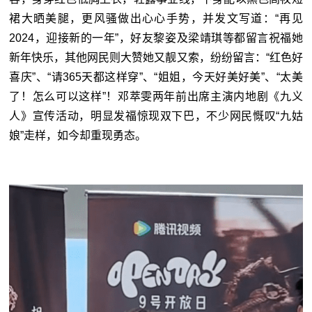
裙大晒美腿，更风骚做出心心手势，并发文写道：“再见
2024，迎接新的一年”，好友黎姿及梁靖琪等都留言祝福她
新年快乐，其他网民则大赞她又靓又索，纷纷留言：“红色好
喜庆”、“请365天都这样穿”、“姐姐，今天好美好美”、“太美
了！怎么可以这样”！邓萃雯两年前出席主演内地剧《九义
人》宣传活动，明显发福惊现双下巴，不少网民慨叹“九姑
娘”走样，如今却重现勇态。