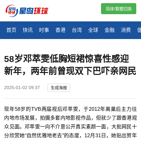
简体/繁體切換
首页
快讯
时事
香港
台湾
全球
金融
消费
58岁邓萃雯低胸短裙惊喜性感迎
新年，两年前曾现双下巴吓亲网民
2025-01-02 09:37
生成海报
现年58岁的TVB两届视后邓萃雯，于2012年离巢后主力往
内地市场发展，拍摄多套内地影视作品，但就少了跟香港观
众见面。邓萃雯一向不介意公开真实素颜一面，大批网民十
分欣赏她“自然优雅地老去”的态度，12月31日，她贴出贺年