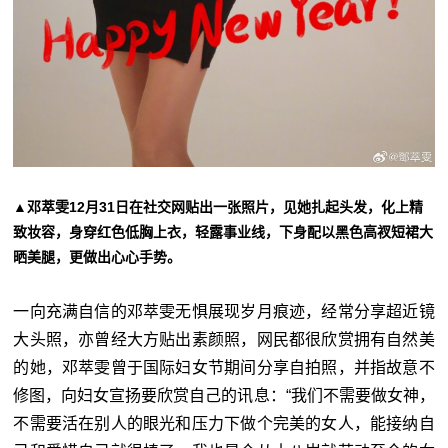
▲邓萃雯12月31日在社交网贴出一张照片，见她扎起头发，化上精
致妆容，身穿红色低胸上衣，轻露事业线，下身配以黑色高衩短裙大
晒美腿，更做出心心手势。
一向充满自信的邓萃雯无惧展现岁月痕迹，经常分享超近镜
大头照，亦曾经大方贴出素颜照，网民都很欣赏拥有自然美
的她，邓萃雯曾于国际妇女节期间分享自拍照，并指故意不
修图，向妇女宣扬要欣赏自己的讯息：“我们不需要做女神，
不需要活在别人的眼光和压力下做个完美的女人，能接纳自