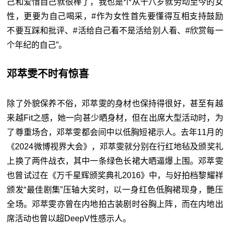
己和爱惜自己就很棒了，我也是个从十八岁就劳动至今的女
性，更要为自己喝采，#作为女性首先要懂得互相支持鼓励
不要互踩和批评、#活给自己看不是活给别人看、#欣赏每一
个年纪的自己”。
邓萃雯不时有惊喜
除了外貌保养不俗，邓萃雯的身材也保持得很好，甚至有越
来越Fit之感，她一向甚少晒身材，但在出席大型活动时，为
了尊重场合，邓萃雯都会间中以低胸短裙示人。去年11月的
《2024微博视界大会》，邓萃雯就分别在行红地毡及颁奖礼
上换了两件战衣，其中一条绿色长裙大晒逼爆上围。邓萃雯
也曾试过在《万千星辉颁奖典礼2016》中，与好拍档黎耀祥
颁发“最佳剧集”压轴大奖时，以一身红色低胸裙现身，艷压
全场。邓萃雯亦曾在内地拍古装剧时谷胸上阵，而在内地出
席活动也曾以超DeepV性感示人。