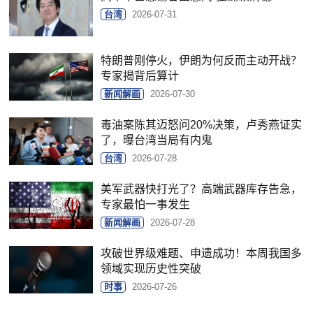
台湾
2026-07-31
特朗普刚停火，伊朗为何反而主动开战？
专家揭背后算计
新闻解画
2026-07-30
毒油案陈其迈怒问20%决策，卢秀燕证实
了，曝台湾当局有内鬼
台湾
2026-07-28
美军武器快打光了？高端武器库存告急，
专家最怕一事发生
新闻解画
2026-07-28
攻破世界级难题、申遗成功！本周我国多
领域实现历史性突破
时事
2026-07-26