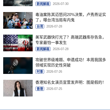
新闻解画
2026-07-30
毒油案陈其迈怒问20%决策，卢秀燕证实
了，曝台湾当局有内鬼
台湾
2026-07-28
美军武器快打光了？高端武器库存告急，
专家最怕一事发生
新闻解画
2026-07-28
攻破世界级难题、申遗成功！本周我国多
领域实现历史性突破
时事
2026-07-26
香港知名女演员宣萱发声明：图是假的！
香港
2026-07-25