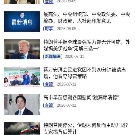
台湾
2026-08-05
最高法、中央组织部、中央政法委、中央
编办、财政部、人社部印发意见
时事
2026-08-05
特朗普手握全球最强军力却无计可施，外
媒揭美伊战争“无解三选一”
新闻解画
2026-07-31
蒋万安拜会民进党团不到20分钟被请离
场，他看穿绿营策略
台湾
2026-07-31
高市早苗感谢各国慰问“独漏赖清德”
台湾
2026-07-31
特朗普刚停火，伊朗为何反而主动开战？
专家揭背后算计