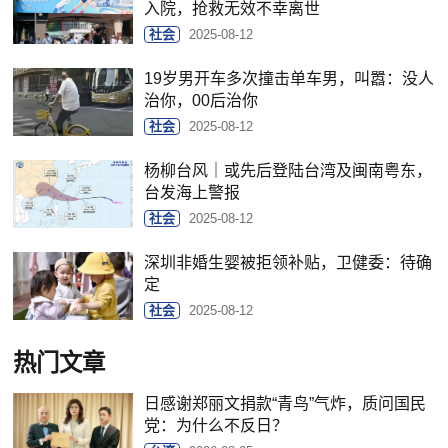
入院，抢救无效不幸离世
社会
2025-08-12
19岁男开车多次撞击单车男，叫嚣：没人
治你，00后治你
社会
2025-08-12
杨柳台风｜或先后登陆台湾及闽南粤东，
台发海上警报
社会
2025-08-12
深圳非婚生婴被拒领补贴，卫健委：待确
定
社会
2025-08-12
热门文章
日感谢郑丽文捐款“青鸟”气炸，质问国民
党：为什么不反日？