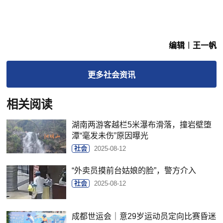
编辑︱王一帆
更多
社会
资讯
相关阅读
湖南两游客越栏5米瀑布滑落，撞岩壁堕
潭“毫发未伤”原因曝光
社会
2025-08-12
“外卖员摸前台姑娘的脸”，警方介入
社会
2025-08-12
成都世运会｜意29岁运动员定向比赛昏迷